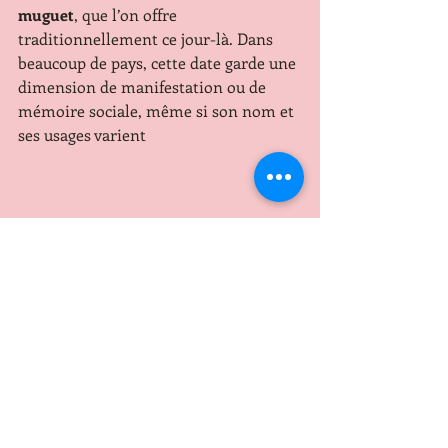
muguet
, que l’on offre 
traditionnellement ce jour-là. Dans 
beaucoup de pays, cette date garde une 
dimension de manifestation ou de 
mémoire sociale, même si son nom et 
ses usages varient                                       
Bonne journée de 
1er Mai à toutes et tous   
                                                                 .