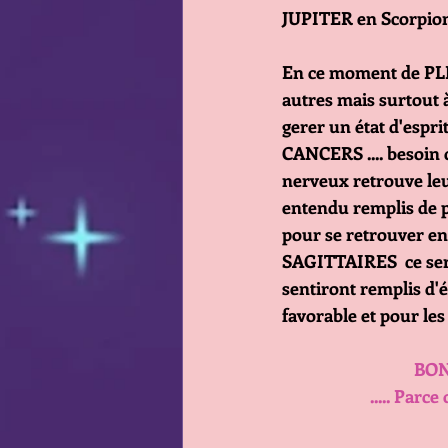
JUPITER en Scorpion
En ce moment de PLE
autres mais surtout
gerer un état d'espri
CANCERS .... besoin 
nerveux retrouve le
entendu remplis de p
pour se retrouver en
SAGITTAIRES  ce ser
sentiront remplis d'
favorable et pour le
                         
                