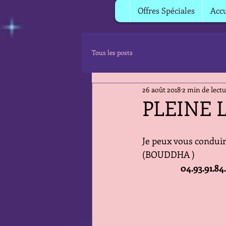
Offres Spéciales
Accu
Tous les posts
26 août 2018
2 min de lect
PLEINE 
Je peux vous conduire
(BOUDDHA )
                   