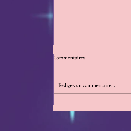
Commentaires
Rédigez un commentaire...
Clin d'Oeil sur la semaine qui
va du 3 au 9 Août 2026