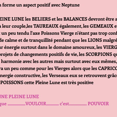
 forme un aspect positif avec Neptune
INE LUNE les BELIERS et les BALANCES devront être at
 à leur couple,les TAUREAUX également, les GEMEAUX e
t un peu tendu l'axe Poissons Vierge n'étant pas trop confo
de calme et de tranquillité pendant que les LIONS malgré
ur énergie surtout dans le domaine amoureux, les VIERG
rojets de changements positifs de vie, les SCORPIONS qu
 harmonie avec les autres mais surtout avec eux mêmes, 
a un peu comme pour les Vierges alors que les CAPRIC
énergie constructive, les Verseaux eux se retrouvent grâ
s POISSONS cette Pleine Lune est très positive
       BONNE PLEINE LUNE 
      ..... Parce que .................VOULOIR............ c'est................. POUVOIR