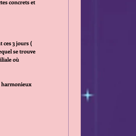
tes concrets et 
ces 3 jours ( 
equel se trouve 
liale où 
t harmonieux 