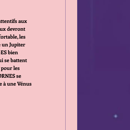
tentifs aux 
ux devront 
rtable, les 
 un Jupiter 
ES bien 
i se battent 
pour les 
ORNES se 
ce à une Vénus 