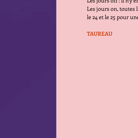
Les jours off : il n'y 
Les jours on, toutes 
le 24 et le 25 pour 
TAUREAU                