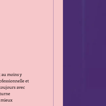
fessionnelle et 
 toujours avec 
aturne 
u mieux 