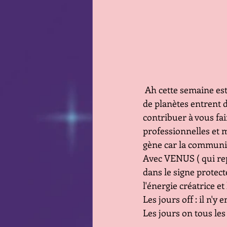
 Ah cette semaine est bien différente de la semaine dernière ( et des précédentes ) beaucoup 
de planètes entrent d
contribuer à vous fai
professionnelles et m
gène car la communic
Avec VENUS ( qui repr
dans le signe protect
l'énergie créatrice e
Les jours off : il n'y e
Les jours on tous les 