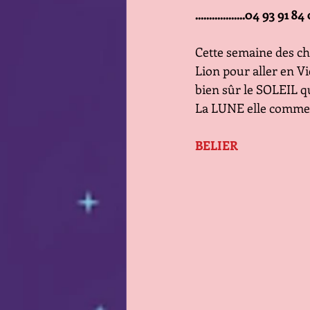
..................04 93 91 84
Cette semaine des ch
Lion pour aller en Vi
bien sûr le SOLEIL qu
La LUNE elle commen
BELIER            