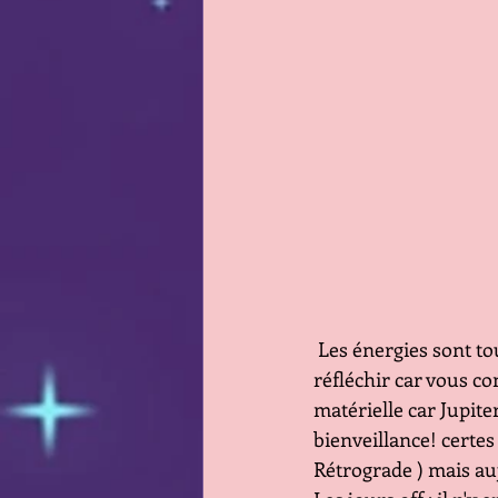
 Les énergies sont toujours vivaces et vous allez prendre des décisions ou tout au moins y 
réfléchir car vous c
matérielle car Jupiter
bienveillance! certes
Rétrograde ) mais auj