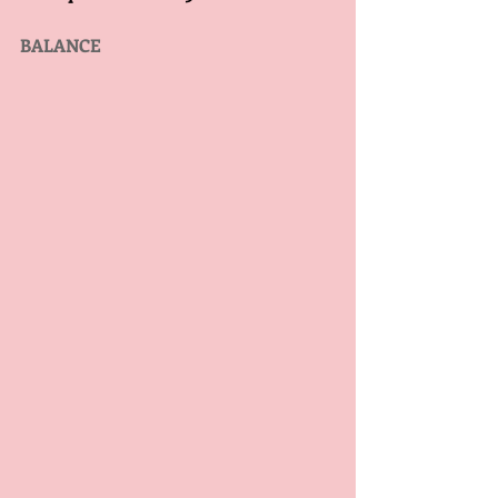
BALANCE                      