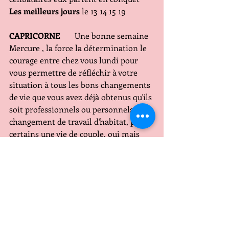
Les meilleurs jours
 le 13 14 15 19
CAPRICORNE 
      Une bonne semaine 
Mercure , la force la détermination le 
courage entre chez vous lundi pour 
vous permettre de réfléchir à votre 
situation à tous les bons changements 
de vie que vous avez déjà obtenus qu'ils 
soit professionnels ou personnels! un 
changement de travail d'habitat, pour 
certains une vie de couple, oui mais 
vous vous sentez néanmoins 
impatients car vous n'êtes pas 
entièrement satisfait .... patience ...
Côté coeur 
avec Vénus chez vous tout 
va pour le mieux si vous êtes en 
couple, quant aux 
célibataires ils 