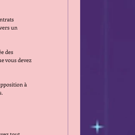
ntrats 
vers un 
ée des 
ue vous devez 
pposition à 
s.
vez tout 