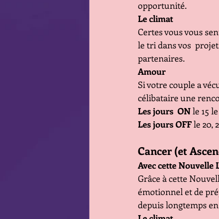
opportunité.  
Le climat
Certes vous vous sent
le tri dans vos  proje
partenaires.
Amour
Si votre couple a véc
célibataire une renc
Les jours  ON
 le 15 le
Les jours OFF
 le 20, 
Cancer (et Asce
Avec cette Nouvelle 
Grâce à cette Nouvel
émotionnel et de pré
depuis longtemps en p
Le climat 