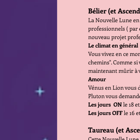
Bélier (et Ascend
La Nouvelle Lune en 
professionnels ( par 
nouveau projet profe
Le climat en général
Vous vivez en ce mom
chemins". Comme si v
maintenant mûrir à v
Amour
Vénus en Lion vous d
Pluton vous demande 
Les jours  ON
 le 18 e
Les jours OFF
 le 16 e
Taureau (et Asc
Cette Nouvelle Lune 