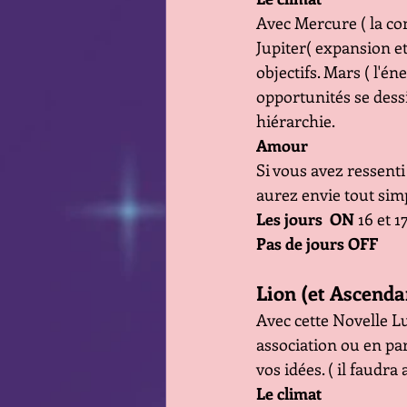
Avec Mercure ( la com
Jupiter( expansion et
objectifs. Mars ( l'én
opportunités se dess
hiérarchie.
Amour
Si vous avez ressent
aurez envie tout simpl
Les jours  ON
 16 et 
Pas de jours OFF
Lion (et Ascenda
Avec cette Novelle Lu
association ou en par
vos idées. ( il faudr
Le climat 