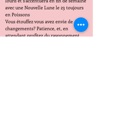
lourd et s'accentuera en fin de semaine 
avec une Nouvelle Lune le 23 toujours 
en Poissons
Vous étouffez vous avez envie de 
changements? Patience, et, en 
attendant profitez du rayonnement 
d'une Vénus complice pour retrouver 
de la bonne humeur
CAPRICORNE
Dés mardi la Lune entre dans votre 
signe .... malgré une situation 
favorable pour vous car Mars ( la force, 
la volonté, le courage ) a rejoint 
Saturne, Pluton et Jupiter qui se 
trouvent déjà chez vous pour vous 
stimuler et être le catalyseur le 
déclencheur de vos projets et vos 
objectifs, votre humeur pourrait être 