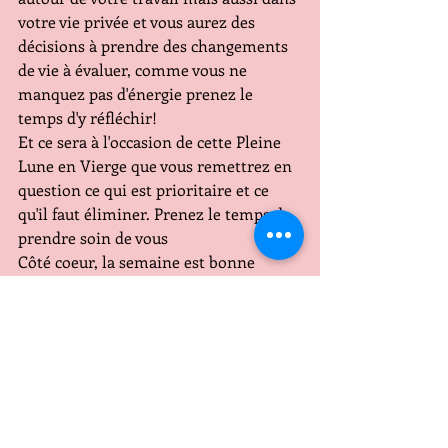
votre vie privée et vous aurez des 
décisions à prendre des changements 
de vie à évaluer, comme vous ne 
manquez pas d'énergie prenez le 
temps d'y réfléchir!
Et ce sera à l'occasion de cette Pleine 
Lune en Vierge que vous remettrez en 
question ce qui est prioritaire et ce 
qu'il faut éliminer. Prenez le temps de 
prendre soin de vous
Côté coeur, la semaine est bonne
Les jours ON  le 22 le 23
Les jours OFF le 24 le 25
CAPRICORNE
Les portes s'ouvrent devant vous ( 
malgré une petite baisse de forme les 
3 premiers jours de la semaine ) Vous 