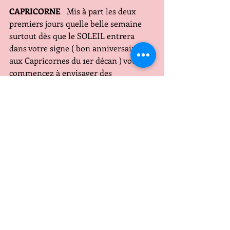
CAPRICORNE
   Mis à part les deux 
premiers jours quelle belle semaine 
surtout dès que le SOLEIL entrera 
dans votre signe ( bon anniversaire 
aux Capricornes du 1er décan ) vous 
commencez à envisager des 
modifications professionnelles pour 
faire avancer et réussir des objectifs 
d'expansion! vous vous sentez fort 
soutenu et vous avez raison 
Coeur  
   dans ce climat d'optimisme 
votre vie affective est rayonnante sauf 
peut-être pour les célibataires 
Les meilleurs jours
 le 24 le jour de 
Noël en particulier mais comme vous 
vous sentez bien vous saurez vivre au 
mieux dans la sphère affective 