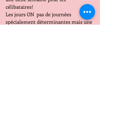
célibataires!
Les jours ON  pas de journées 
spécialement déterminantes mais une 
énergie en hausse
Les jours OFF le 4 et le 5 
CAPRICORNE
Une très bonne semaine en ce qui 
concerne le secteur professionnel et 
matériel, puisque vous aurez des 
avancées des opportunités des 
contacts fructueux pour vous 
permettre de vous sentir " en sécurité " 
des profits sympathiques sont en vue, 
des occasions à saisir pour vous 
sécuriser! et ces changements positifs 
seront en évolution dans le temps!
Côté coeur  aussi cette semaine sera 