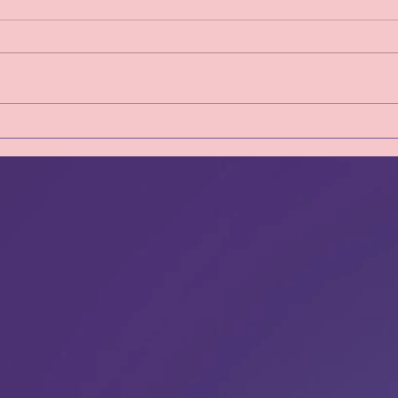
Clin d'Oeil sur la semaine du
Clin 
27 Juillet au 02 Août 2026
20 au