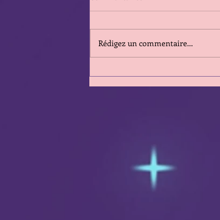
Rédigez un commentaire...
Clin d'Oeil sur la semaine qui
va du 3 au 9 Août 2026