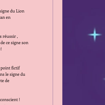
 signe du Lion
an en 
 réussir , 
de ce signe son 
é!
int fictif 
ns le signe du 
te de 
conscient !