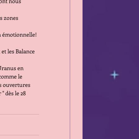
dont nous 
s zones 
n émotionnelle!
et les Balance 
Uranus en 
 comme le 
s ouvertures 
" dès le 28 