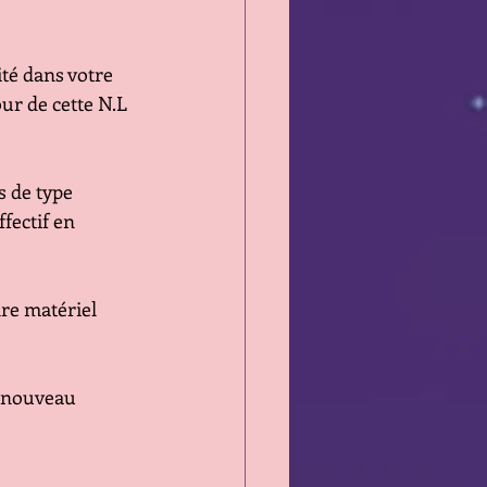
ité dans votre 
ur de cette N.L
 de type 
fectif en 
re matériel 
n nouveau 