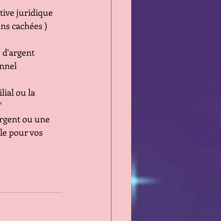
ive juridique 
ons cachées )
 d'argent 
onnel
ial ou la 
 
rgent ou une 
le pour vos 