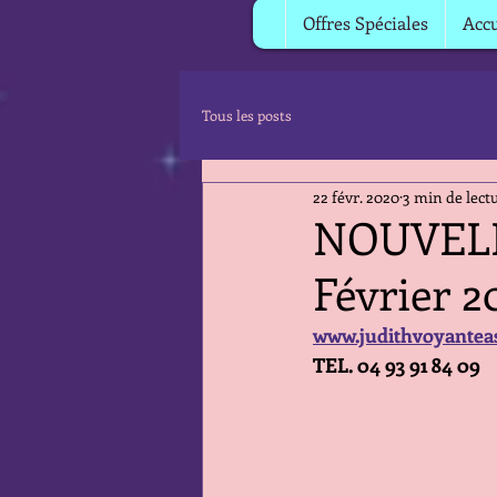
Offres Spéciales
Accu
Tous les posts
22 févr. 2020
3 min de lect
NOUVELL
Février 2
www.judithvoyantea
TEL. 04 93 91 84 09    