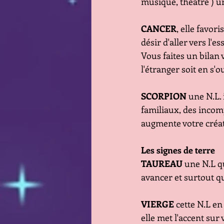
musique, théâtre ) u
CANCER
, elle favor
désir d'aller vers l'e
Vous faites un bilan v
l'étranger soit en s'o
SCORPION 
une N.L. 
familiaux, des incomp
augmente votre créat
Les signes de terre 
TAUREAU
 une N.L qu
avancer et surtout q
VIERGE 
cette N.L en
elle met l'accent sur 