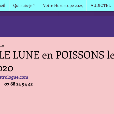
eil
Qui suis-je ?
Votre Horoscope 2024
AUDIOTEL
ure
E LUNE en POISSONS le
020
strologue.com
    07 68 24 94 42