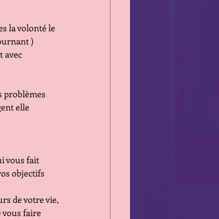
s la volonté le 
ournant ) 
t avec 
ns problèmes 
ent elle 
i vous fait 
os objectifs
rs de votre vie, 
 vous faire 