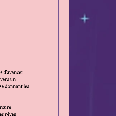
té d'avancer 
 vers un 
se donnant les 
ercure 
es rêves 