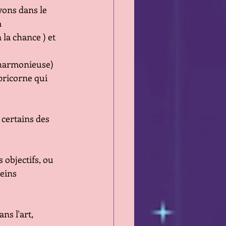
vons dans le 
 
la chance ) et 
 harmonieuse) 
pricorne qui 
certains des 
objectifs, ou 
reins
ns l'art, 