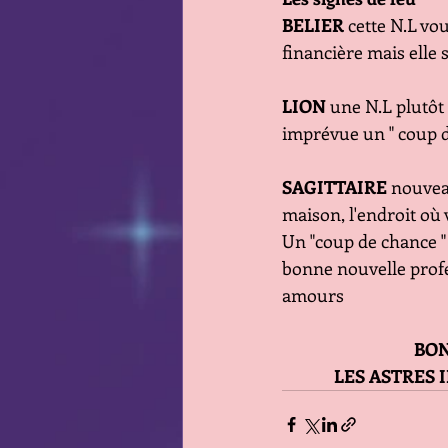
BELIER
 cette N.L v
financière mais elle s
LION 
une N.L plutôt
imprévue un " coup d
SAGITTAIRE 
nouveau
maison, l'endroit où 
Un "coup de chance "
bonne nouvelle profe
amours
        
 LES ASTRES