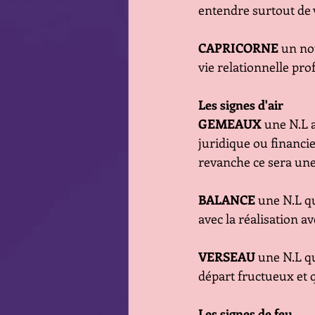
entendre surtout de 
CAPRICORNE
 un no
vie relationnelle pro
Les signes d'air
GEMEAUX
 une N.L 
juridique ou financie
revanche ce sera une
BALANCE
 une N.L q
avec la réalisation a
VERSEAU
 une N.L q
départ fructueux et 
Les signes de feu