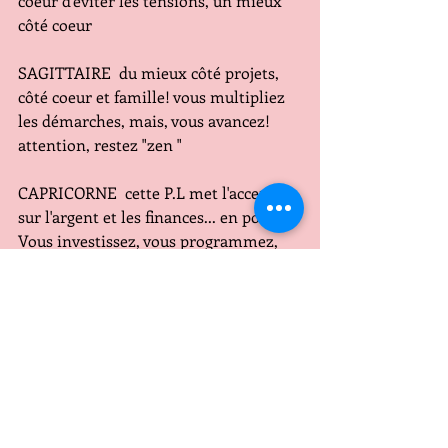
coeur d'éviter les tensions, un mieux 
côté coeur
SAGITTAIRE  du mieux côté projets, 
côté coeur et famille! vous multipliez 
les démarches, mais, vous avancez! 
attention, restez "zen "
CAPRICORNE  cette P.L met l'accent 
sur l'argent et les finances... en positif 
Vous investissez, vous programmez, 
vous récoltez, tant mieux! côté coeur? 
vigilance / Des petits déplacements 
sympathiques sont en vue
VERSEAU  vous et les autres, que de 
compromis à gérer pour conserver 
votre énergie!
de l'amour, de la douceur, vous vous 