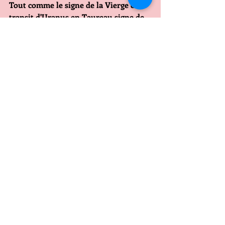
Tout comme le signe de la Vierge ce 
transit d'Uranus en Taureau signe de 
terre vous favorise ( vous sortez vous 
aussi de 7 années pendant lesquelles 
cette planète vous à freiné c'est donc 
un vent de renouveau qui va vous 
envelopper , envie de réussir des 
challenges professionnels et matériels 
envie aussi de vivre de façon plus 
légère, plus ludique et si vous êtes 
célibataire un coup de foudre n'est pas 
loin 
En VERSEAU maison 4
Ma foi, votre planète maîtresse se 
trouve en carré à votre Soleil natal, ce 
qui pourrait en maison 4 provoquer 
des changements soit au soin de votre 