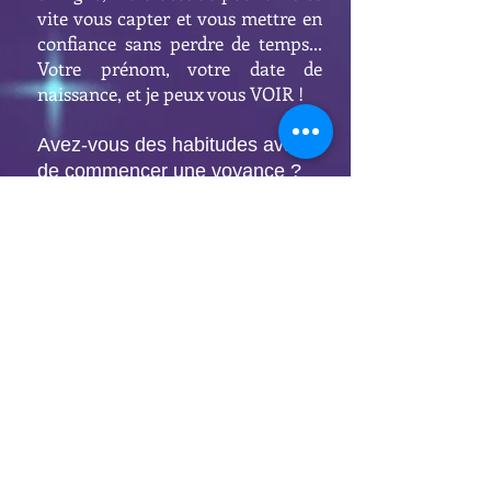
vite vous capter et vous mettre en
confiance sans perdre de temps...
Votre prénom, votre date de
naissance, et je peux vous VOIR !
Avez-vous des habitudes avant
de commencer une voyance ?
Et quelles sont-elles ?
Avant de commencer une voyance,
il me faut du calme, faire le vide en
moi avant de vous accueillir. En
deux mots, pratiquer la zen
attitude afin de pouvoir visualiser
votre chemin de vie.
Si vous aviez une anecdote à
raconter…
Un souvenir qui m'a émue... Une
personne sceptique vient à moi