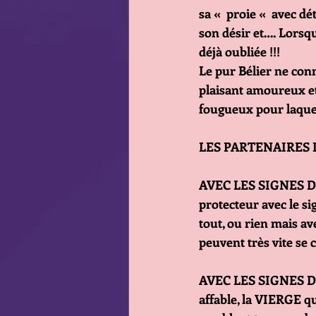
sa «  proie «  avec dé
son désir et…. Lorsque 
déjà oubliée !!!
Le pur Bélier ne conn
plaisant amoureux et
fougueux pour laquelle
LES PARTENAIRES 
AVEC LES SIGNES D’EA
protecteur avec le s
tout, ou rien mais a
peuvent très vite se c
AVEC LES SIGNES DE
affable, la VIERGE qui