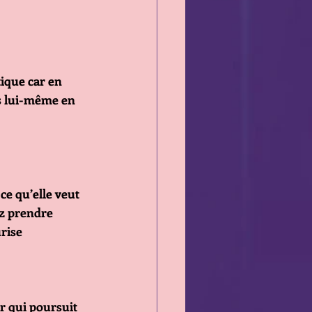
tique car en 
as lui-même en 
e qu’elle veut 
mz prendre 
urise
r qui poursuit 