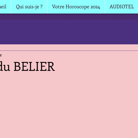
eil
Qui suis-je ?
Votre Horoscope 2024
AUDIOTEL
e
 du BELIER