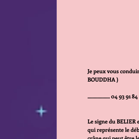
Je peux vous conduire
BOUDDHA )
.................. 04 93 91 84
Le signe du BELIER es
qui représente le déb
crâne qui peut être l