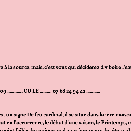
 à la source, mais, c'est vous qui déciderez d'y boire l'ea
 09 ............. OU LE .......... 07 68 24 94 42 ............
t un signe De feu cardinal, il se situe dans la 1ère mais
ut en l’occurrence, le début d’une saison, le Printemps, m
e point faible de ce signe, mal au crâne, maux de tête, mal