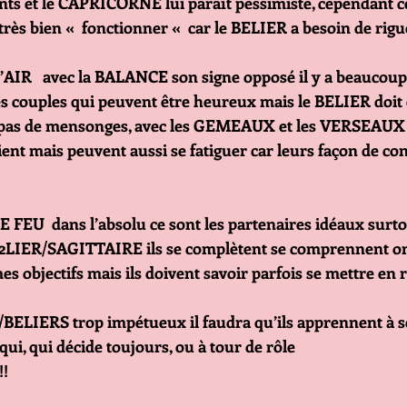
ts et le CAPRICORNE lui paraît pessimiste, cependant ce
rès bien «  fonctionner «  car le BELIER a besoin de rigu
R   avec la BALANCE son signe opposé il y a beaucoup d
es couples qui peuvent être heureux mais le BELIER doit ê
, pas de mensonges, avec les GEMEAUX et les VERSEAUX i
ent mais peuvent aussi se fatiguer car leurs façon de con
EU  dans l’absolu ce sont les partenaires idéaux surtou
2LIER/SAGITTAIRE ils se complètent se comprennent on
s objectifs mais ils doivent savoir parfois se mettre en r
BELIERS trop impétueux il faudra qu’ils apprennent à s
qui, qui décide toujours, ou à tour de rôle
!!