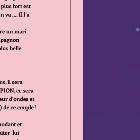
plus fort est 
 va …. Il l’a 
tre un mari 
ompagnon 
plus belle
, il sera 
PION, ce sera 
eur d’ondes et 
) de ce couple !
odant et 
ter  lui 