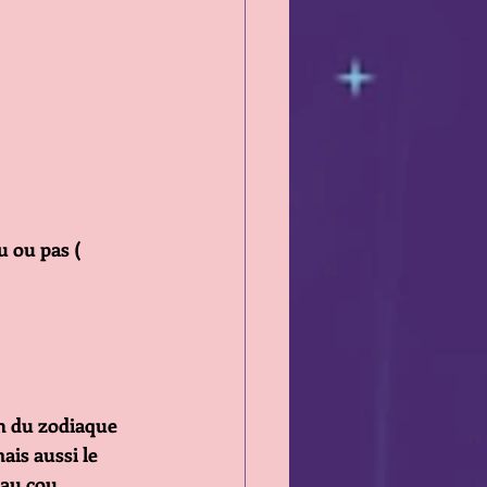
u ou pas ( 
on du zodiaque 
ais aussi le 
 au cou