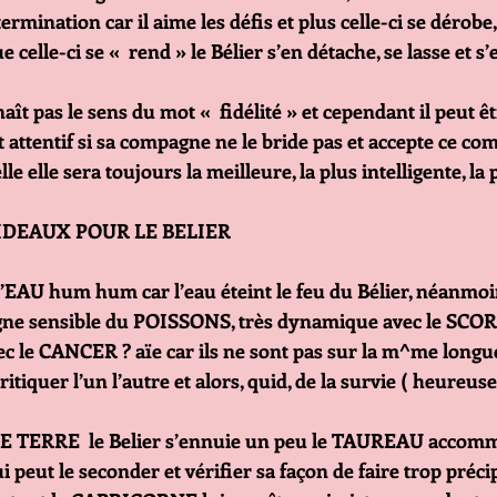
termination car il aime les défis et plus celle-ci se dérobe, 
celle-ci se «  rend » le Bélier s’en détache, se lasse et s’en
aît pas le sens du mot «  fidélité » et cependant il peut ê
 attentif si sa compagne ne le bride pas et accepte ce c
 elle sera toujours la meilleure, la plus intelligente, la 
IDEAUX POUR LE BELIER
U hum hum car l’eau éteint le feu du Bélier, néanmoins
igne sensible du POISSONS, très dynamique avec le SCOR
vec le CANCER ? aïe car ils ne sont pas sur la m^me longu
ritiquer l’un l’autre et alors, quid, de la survie ( heureuse
 TERRE  le Belier s’ennuie un peu le TAUREAU accomm
 peut le seconder et vérifier sa façon de faire trop précipi