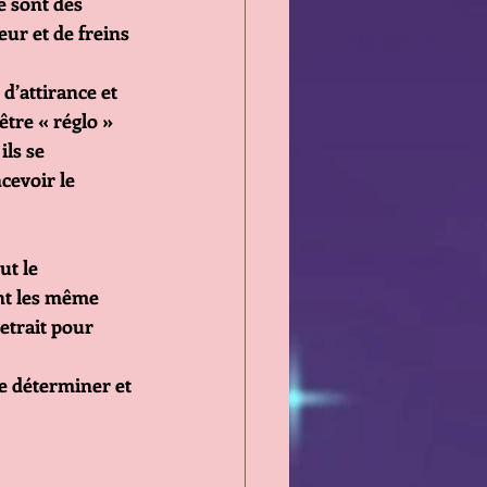
 sont des 
eur et de freins
’attirance et 
tre « réglo » 
ls se 
cevoir le 
t le 
t les même 
etrait pour 
e déterminer et 