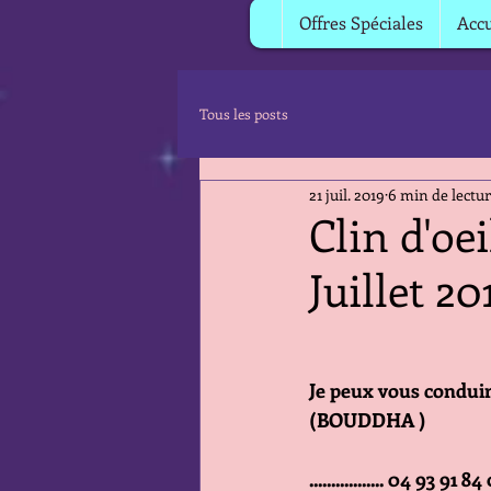
Offres Spéciales
Accu
Tous les posts
21 juil. 2019
6 min de lectu
Clin d'oe
Juillet 20
Je peux vous conduire
(BOUDDHA )
................. 04 93 91 84 