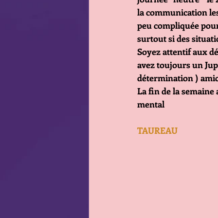
la communication les 
peu compliquée pour v
surtout si des situat
Soyez attentif aux dé
avez toujours un Jupite
détermination ) amic
La fin de la semaine
mental
TAUREAU                        