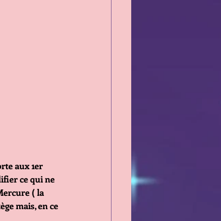
rte aux 1er 
fier ce qui ne 
ercure ( la 
ège mais, en ce 