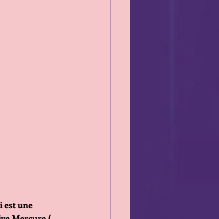
i est une 
tive Mercure ( 