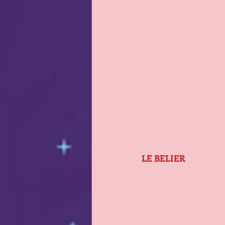
LE BELIER                     