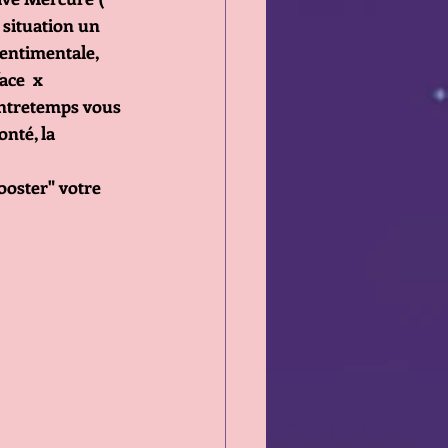
 situation un 
entimentale, 
ace  x
ontretemps vous 
onté, la 
oster" votre 