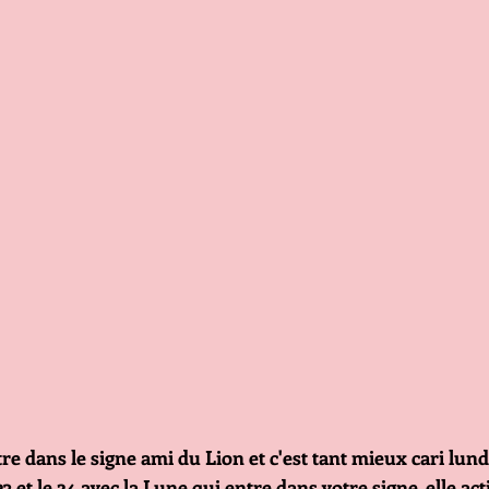
ntre dans le signe ami du Lion et c'est tant mieux cari lund
3 et le 24 avec la Lune qui entre dans votre signe, elle ac