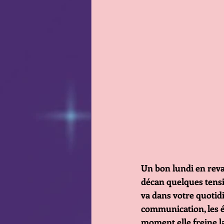
Un bon lundi en reva
décan quelques tensio
va dans votre quotidi
communication, les é
moment elle freine la