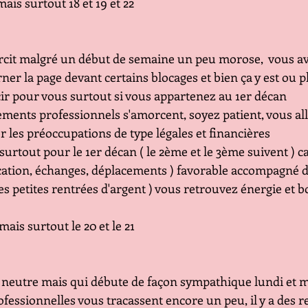
mais surtout 18 et 19 et 22
ircit malgré un début de semaine un peu morose,  vous av
r la page devant certains blocages et bien ça y est ou plu
ir pour vous surtout si vous appartenez au 1er décan 
ments professionnels s'amorcent, soyez patient, vous all
 les préoccupations de type légales et financières
rtout pour le 1er décan ( le 2ème et le 3ème suivent ) ca
tion, échanges, déplacements ) favorable accompagné d
es petites rentrées d'argent ) vous retrouvez énergie e
mais surtout le 20 et le 21
eutre mais qui débute de façon sympathique lundi et ma
fessionnelles vous tracassent encore un peu, il y a des re