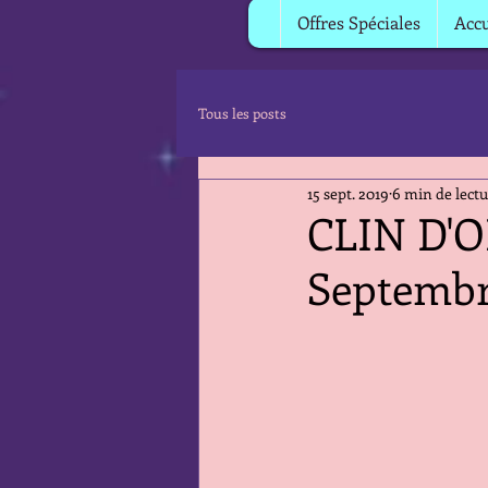
Offres Spéciales
Accu
Tous les posts
15 sept. 2019
6 min de lect
CLIN D'OE
Septembr