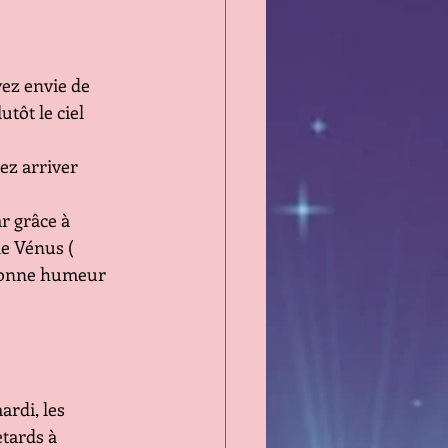
ez envie de 
tôt le ciel 
ez arriver 
r grâce à 
e Vénus ( 
t bonne humeur
rdi, les 
tards à 