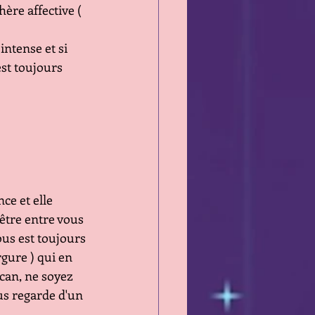
re affective ( 
ntense et si 
est toujours 
e et elle 
être entre vous 
vous est toujours 
gure ) qui en 
can, ne soyez 
us regarde d'un 