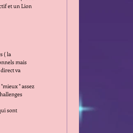
if et un Lion 
 ( la 
onnels mais 
direct va 
"mieux " assez 
challenges 
qui sont 