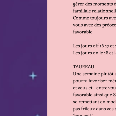
gérer des moments de
familiale relationnell
Comme toujours avec 
vous avez des préoccup
favorable 
Les jours off 16 17 et 
Les jours on le 18 et l
TAUREAU
Une semaine plutôt a
pourra favoriser mêm
et vous et... entre vo
favorable ainsi que S
se remettant en mode 
pas frileux dans vos
"bon oeil "