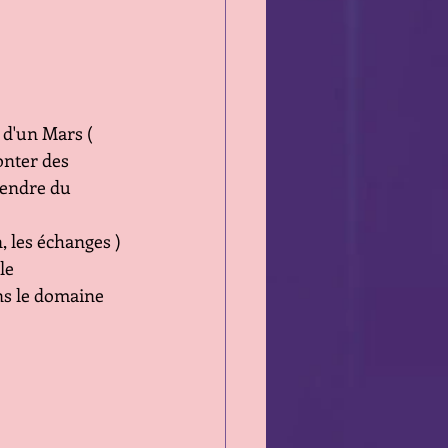
 d'un Mars ( 
onter des 
rendre du 
 les échanges ) 
le 
ns le domaine 