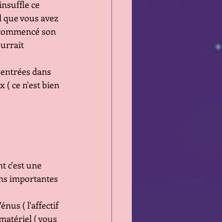
insuffle ce 
l que vous avez 
 à commencé son 
urrait 
 entrées dans 
( ce n'est bien 
t c'est une 
ons importantes 
us ( l'affectif 
matériel ( vous 