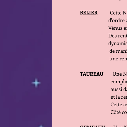
BELIER
           Cet
           
           
           
          
          
              
TAUREAU 
       Une
          
          
          
          
          