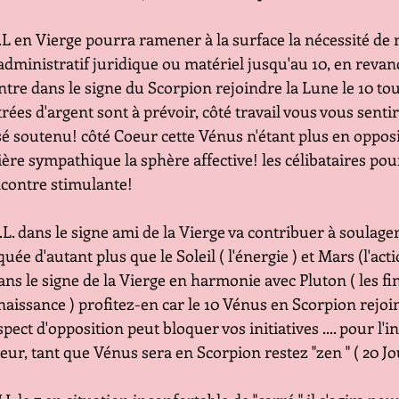
te N.L en Vierge pourra ramener à la surface la nécessité de 
              d'ordre administratif juridique ou matériel jusqu'au 10, en r
              Vénus entre dans le signe du Scorpion rejoindre la Lune le 1
              Des rentrées d'argent sont à prévoir, côté travail vous vous 
               dynamisé soutenu! côté Coeur cette Vénus n'étant plus en opp
                de manière sympathique la sphère affective! les célibataires
            une rencontre stimulante!
 N.L. dans le signe ami de la Vierge va contribuer à soulage
                 compliquée d'autant plus que le Soleil ( l'énergie ) et Mars (l
                 aussi dans le signe de la Vierge en harmonie avec Pluton ( les
                 et la renaissance ) profitez-en car le 10 Vénus en Scorpion re
                 Cette aspect d'opposition peut bloquer vos initiatives .... pour l
                 Côté coeur, tant que Vénus sera en Scorpion restez "zen " ( 20 J