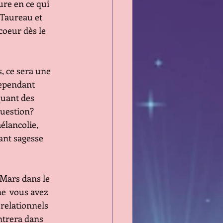
ouverture en ce qui
us en Taureau et 
Côté coeur dès le 
, ce sera une 
il, cependant
rovoquant des
 en question?
et mélancolie, 
rocurant sagesse
t Mars dans le
Neptune  vous avez 
lèmes relationnels
énus entrera dans