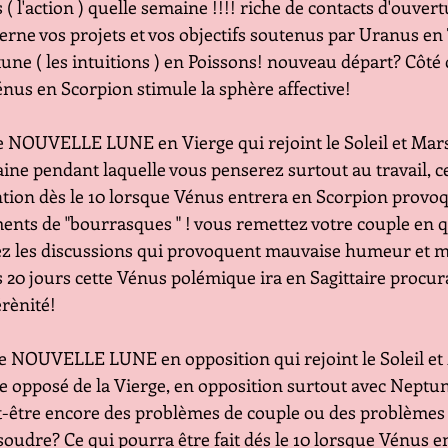
                         Mars ( l'action ) quelle semaine !!!! riche de contacts d'
                          concerne vos projets et vos objectifs soutenus par Uran
                          Neptune ( les intuitions ) en Poissons! nouveau départ? 
                         10 Vénus en Scorpion stimule la sphère affective!
  Une NOUVELLE LUNE en Vierge qui rejoint le Soleil et Mars
                          semaine pendant laquelle vous penserez surtout au trava
                          attention dès le 10 lorsque Vénus entrera en Scorpion p
                          moments de "bourrasques " ! vous remettez votre couple
                          Evitez les discussions qui provoquent mauvaise humeur 
                          Dans 20 jours cette Vénus polémique ira en Sagittaire p
                et sérènité!
   Une NOUVELLE LUNE en opposition qui rejoint le Soleil e
                           signe opposé de la Vierge, en opposition surtout avec 
                           peut-être encore des problèmes de couple ou des prob
                           à résoudre? Ce qui pourra être fait dés le 10 lorsque V