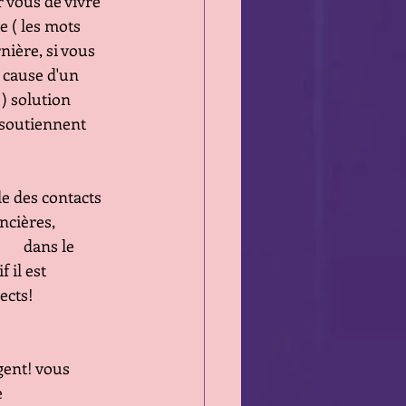
ur vous de vivre
rcure ( les mots 
e dernière, si vous
que à cause d'un
les ) solution 
rseau soutiennent
le des contacts
nancières, 
        dans le 
if il est
spects!
rgent! vous 
e 