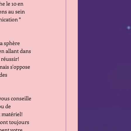
anche le 10 en 
ensions au sein
mmunication °
la sphère
 qui en allant dans
ncer réussir!
vous mais s'oppose 
s des 
 vous conseille
s ou de 
el et matériel!
ités ) sont toujours
acilement votre