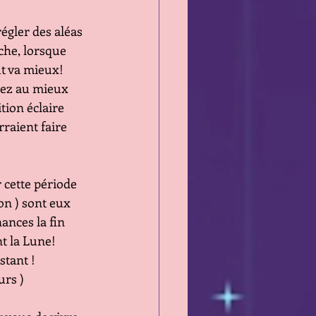
régler des aléas
evanche, lorsque 
0 tout va mieux!
sentirez au mieux
osition éclaire 
 pourraient faire
r cette période
'action ) sont eux 
 finances la fin 
joint la Lune!
'instant !
ours ) 