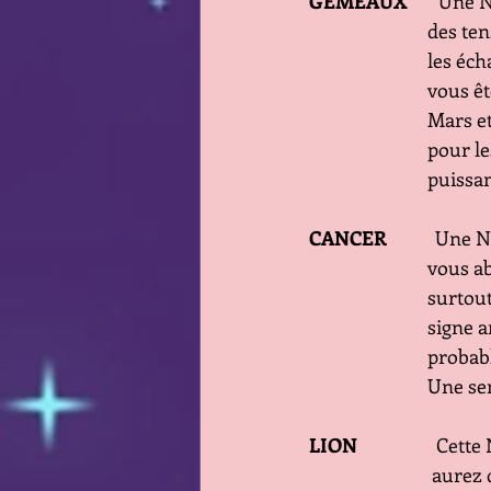
GEMEAUX 
      Une
          
          
          
          
         
            
CANCER 
          U
         
          
          
          
          
LION 
                
         