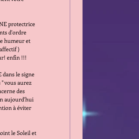
NE protectrice 
eillants d'ordre
ne votre humeur et 
 l'affectif ) 
coeur! enfin !!!
 dans le signe
 roues " vous aurez
ui concerne des
uestion aujourd'hui
 attention à éviter
nt le Soleil et