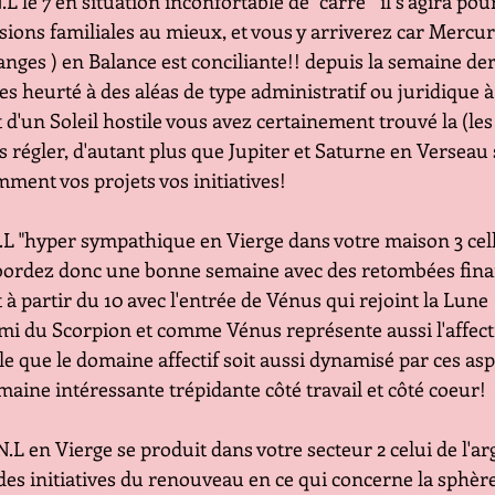
 N.L le 7 en situation inconfortable de "carré " il s'agira po
                 des tensions familiales au mieux, et vous y arriverez car Me
                 les échanges ) en Balance est conciliante!! depuis la semain
                 vous êtes heurté à des aléas de type administratif ou juridi
                 Mars et d'un Soleil hostile vous avez certainement trouvé la (
                  pour les régler, d'autant plus que Jupiter et Saturne en Ve
               puissamment vos projets vos initiatives!
ne N.L "hyper sympathique en Vierge dans votre maison 3 cel
                  vous abordez donc une bonne semaine avec des retombées fi
                 surtout à partir du 10 avec l'entrée de Vénus qui rejoint la Lune
                 signe ami du Scorpion et comme Vénus représente aussi l'affect
                 probable que le domaine affectif soit aussi dynamisé par ces a
                 Une semaine intéressante trépidante côté travail et côté coeur!
 Cette N.L en Vierge se produit dans votre secteur 2 celui de l'a
                   aurez des initiatives du renouveau en ce qui concerne la sphèr