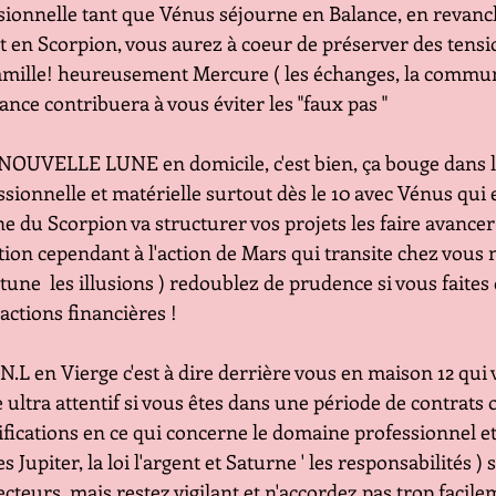
                   professionnelle tant que Vénus séjourne en Balance, en rev
                   entrant en Scorpion, vous aurez à coeur de préserver des t
                   de la famille! heureusement Mercure ( les échanges, la co
                   en Balance contribuera à vous éviter les "faux pas " 
  Une NOUVELLE LUNE en domicile, c'est bien, ça bouge dans 
                      professionnelle et matérielle surtout dès le 10 avec Vénus
                      le signe du Scorpion va structurer vos projets les faire ava
                      Attention cependant à l'action de Mars qui transite chez 
                      à Neptune  les illusions ) redoublez de prudence si vous faite
                    transactions financières !
 Une N.L en Vierge c'est à dire derrière vous en maison 12 qui
                        d'être ultra attentif si vous êtes dans une période de contrat
                          modifications en ce qui concerne le domaine professionn
                         Certes Jupiter, la loi l'argent et Saturne ' les responsabil
                         protecteurs, mais restez vigilant et n'accordez pas trop f