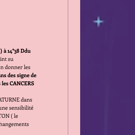
 à 14°38 Ddu 
int su 
en donner les 
ans des signe de 
s les CANCERS 
 SATURNE dans 
ne sensibilité 
TON ( le 
changements 