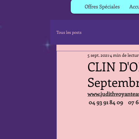
Offres Spéciales
Accu
Tous les posts
5 sept. 2021
4 min de lectur
CLIN D'OE
Septembr
www.judithvoyantea
 04 93 91 84 09    07 