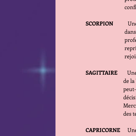
                   
SCORPION     
      
      
      
       
       
SAGITTAIRE 
      
       
       
       
       
         
CAPRICORNE 
     U