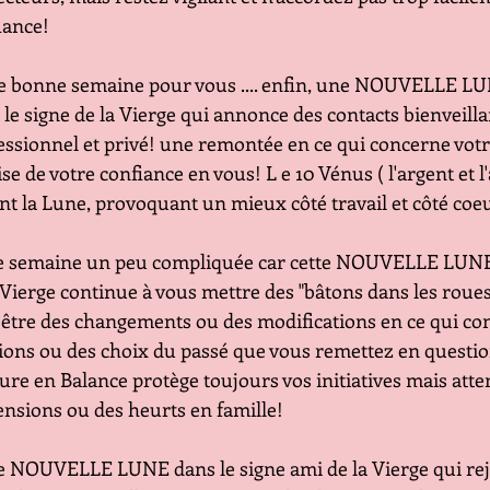
             confiance!
 Une bonne semaine pour vous .... enfin, une NOUVELLE LU
                          dans le signe de la Vierge qui annonce des contacts bienv
                          professionnel et privé! une remontée en ce qui concer
                         reprise de votre confiance en vous! L e 10 Vénus ( l'argent et
                         rejoint la Lune, provoquant un mieux côté travail et côté 
 Une semaine un peu compliquée car cette NOUVELLE LUNE
                        de la Vierge continue à vous mettre des "bâtons dans les
                        peut-être des changements ou des modifications en ce q
                        décisions ou des choix du passé que vous remettez en q
                        Mercure en Balance protège toujours vos initiatives mais
                      des tensions ou des heurts en famille!
ne NOUVELLE LUNE dans le signe ami de la Vierge qui rejoi