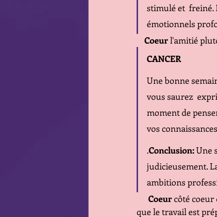
stimulé et  freiné.
émotionnels profo
Coeur
 l'amitié plu
CANCER 
Une bonne semaine 
vous saurez  expri
moment de penser à
vos connaissances 
.
Conclusion: 
Une s
judicieusement. La
ambitions professi
 Coeur
 côté coeur
que le travail est pr