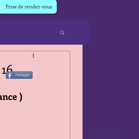
Prise de rendez-vous
 16
Partager
ance ) 