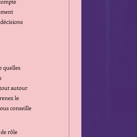
 compte 
oment 
 décisions 
 quelles 
s 
tout autour 
renez le 
ous conseille 
de rôle 