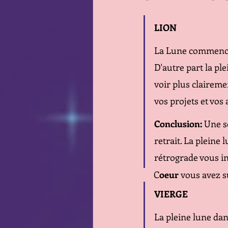
LION 
La Lune commence 
D'autre part la ple
voir plus claireme
vos projets et vos
Conclusion: 
Une s
retrait. La pleine 
rétrograde vous in
     C
oeur 
vous avez s
VIERGE 
La pleine lune da