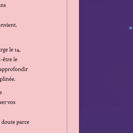
ins 
onvient.
ge le 14, 
être le 
'approfondir 
plinée. 
e 
uer vos 
 doute parce 