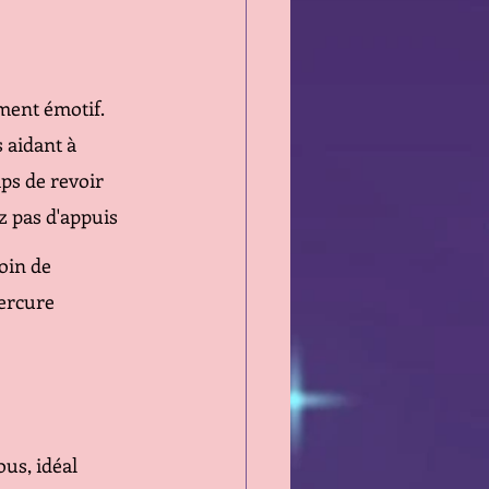
ment émotif. 
 aidant à 
ps de revoir 
z pas d'appuis
oin de 
Mercure 
us, idéal 