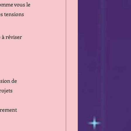
 comme vous le 
es tensions 
 à réviser 
sion de 
ojets 
èrement 