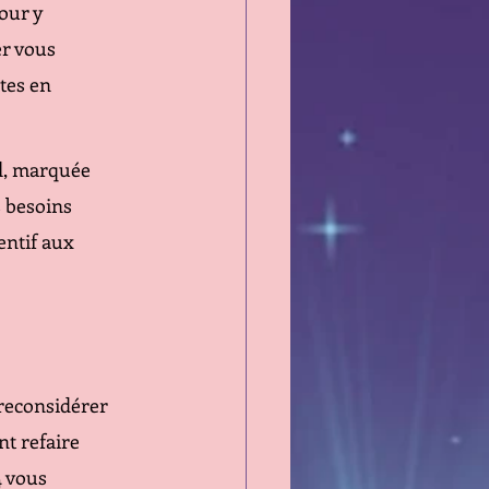
our y 
r vous 
tes en 
l, marquée 
s besoins 
entif aux 
reconsidérer 
t refaire 
4 vous 