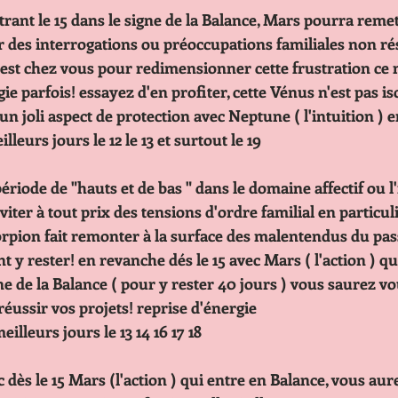
rant le 15 dans le signe de la Balance, Mars pourra remet
                   du jour des interrogations ou préoccupations familiales no
                   Vénus est chez vous pour redimensionner cette frustratio
                   d'énergie parfois! essayez d'en profiter, cette Vénus n'est pas 
                   forme un joli aspect de protection avec Neptune ( l'intuitio
                 Vos meilleurs jours le 12 le 13 et surtout le 19
iode de "hauts et de bas " dans le domaine affectif ou l
                    est d'éviter à tout prix des tensions d'ordre familial en par
                     en Scorpion fait remonter à la surface des malentendus du 
                     devront y rester! en revanche dés le 15 avec Mars ( l'action
                      le signe de la Balance ( pour y rester 40 jours ) vous sau
                    pour réussir vos projets! reprise d'énergie
                     Vos meilleurs jours le 13 14 16 17 18
dès le 15 Mars (l'action ) qui entre en Balance, vous aur