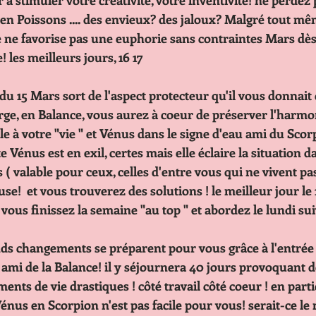
           continuer à stimuler votre créativité, votre inventivité! ne per
           Neptune en Poissons .... des envieux? des jaloux? Malgré tout 
           en Vierge ne favorise pas une euphorie sans contraintes Mars 
        dynamise! les meilleurs jours, 16 17
 du 15 Mars sort de l'aspect protecteur qu'il vous donnait
             de la Vierge, en Balance, vous aurez à coeur de préserver l'
             essentielle à votre "vie " et Vénus dans le signe d'eau ami du 
            aide! cette Vénus est en exil, certes mais elle éclaire la situati
            vous êtes ( valable pour ceux, celles d'entre vous qui ne vivent 
              amoureuse!  et vous trouverez des solutions ! le meilleur jou
              puisque vous finissez la semaine "au top " et abordez le lund
 grands changements se préparent pour vous grâce à l'entré
                le signe ami de la Balance! il y séjournera 40 jours provoquant 
                changements de vie drastiques ! côté travail côté coeur ! en p
                coeur, Vénus en Scorpion n'est pas facile pour vous! serait-