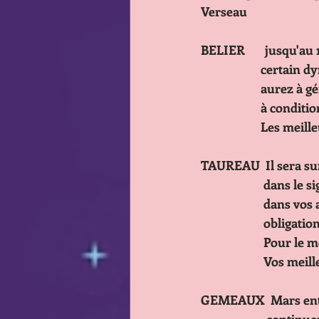
Verseau
BELIER       jusqu'au
             
             
              
              
TAUREAU  Il sera sur
            
            
            
                     
             
GEMEAUX  Mars entre 