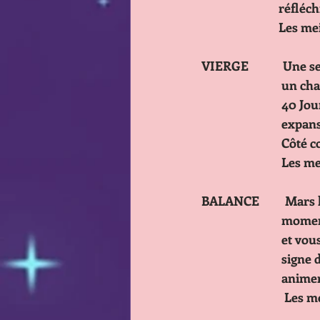
           
           
VIERGE            Une
           
         
         
         
             
BALANCE         Mars 
         
         
         
         
          