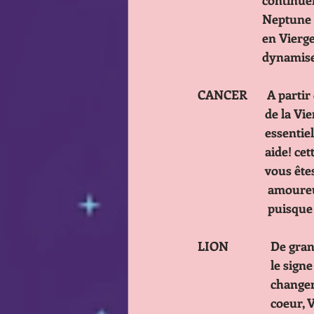
            
            
            
               
CANCER       A partir
           
           
            
            
           
           
LION               De
          
          
          