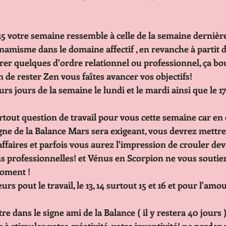
 15 votre semaine ressemble à celle de la semaine dernièr
        certain dynamisme dans le domaine affectif , en revanche à parti
        aurez à gérer quelques d'ordre relationnel ou professionnel, ça b
       à condition de rester Zen vous faîtes avancer vos objectifs!
       Les meilleurs jours de la semaine le lundi et le mardi ainsi que le 17
tout question de travail pour vous cette semaine car en
          dans le signe de la Balance Mars sera exigeant, vous devrez met
          dans vos affaires et parfois vous aurez l'impression de crouler d
          obligations professionnelles! et Vénus en Scorpion ne vous soutie
 Pour le moment !
         Vos meilleurs pout le travail, le 13, 14 surtout 15 et 16 et pour l'am
dans le signe ami de la Balance ( il y restera 40 jours 