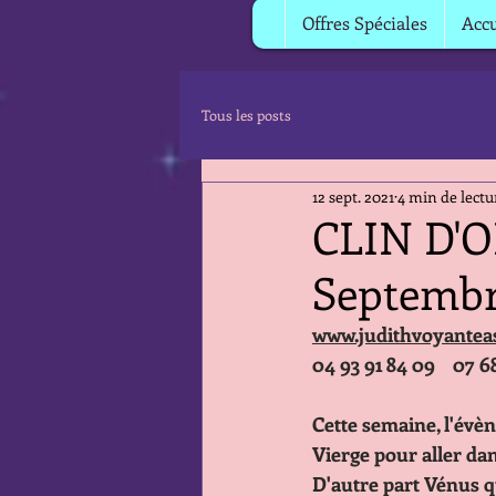
Offres Spéciales
Accu
Tous les posts
12 sept. 2021
4 min de lectu
CLIN D'OE
Septembr
www.judithvoyantea
04 93 91 84 09    07 6
Cette semaine, l'évè
Vierge pour aller dan
D'autre part Vénus q