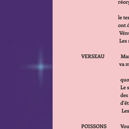
                                réorganiser votre vie professionnelle si elle ne vous convient pas! prenez        
      
        
       
      
VERSEAU              M
                                 va mettre le turbo dans votre vie et vos projets vous voulez changer votre      
      
     
     
     
     
POISSONS            V