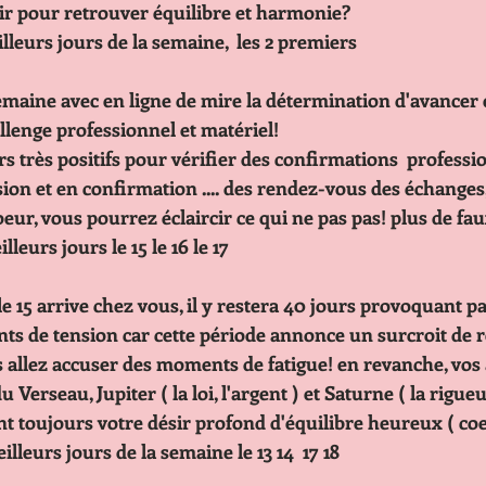
                réfléchir pour retrouver équilibre et harmonie?
                Les meilleurs jours de la semaine,  les 2 premiers 
 semaine avec en ligne de mire la détermination d'avancer
                 un challenge professionnel et matériel! 
                   40 Jours très positifs pour vérifier des confirmations  prof
                   expansion et en confirmation .... des rendez-vous des écha
                   Côté coeur, vous pourrez éclaircir ce qui ne pas pas! plus d
               Les meilleurs jours le 15 le 16 le 17
le 15 arrive chez vous, il y restera 40 jours provoquant pa
                   moments de tension car cette période annonce un surcroit
                   et vous allez accuser des moments de fatigue! en revanche, 
                   signe du Verseau, Jupiter ( la loi, l'argent ) et Saturne ( la 
                   animent toujours votre désir profond d'équilibre heureux (
                   Les meilleurs jours de la semaine le 13 14  17 18