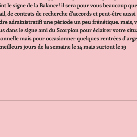
                           rejoint le signe de la Balance! il sera pour vous beaucoup
                           travail, de contrats de recherche d'accords et peut-être a
                           d'ordre administratif! une période un peu frénétique. ma
                           Vénus dans le signe ami du Scorpion pour éclairer votre s
                           personnelle mais pour occasionner quelques rentrées d'ar
                           Les meilleurs jours de la semaine le 14 mais surtout le 19 