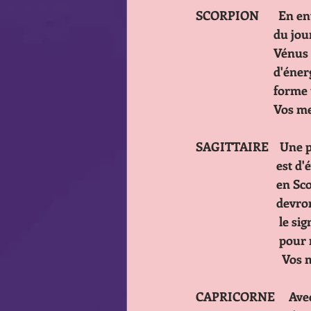
SCORPION       En ent
         
         
         
         
           
SAGITTAIRE    Une pér
         
        
        
        
          
          
CAPRICORNE     Avec 