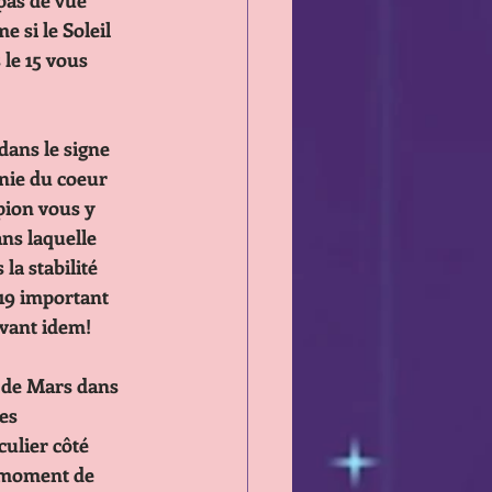
dez pas de vue
même si le Soleil
dès le 15 vous
 dans le signe
harmonie du coeur
Scorpion vous y
on dans laquelle
pas la stabilité
r le 19 important 
i suivant idem!
e de Mars dans 
des 
articulier côté
ce le moment de 