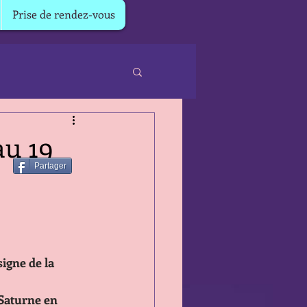
Prise de rendez-vous
au 19
Partager
igne de la 
 Saturne en 