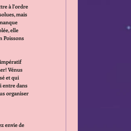
tre à l'ordre
n résolues, mais
n ce manque
isolée, elle 
n ) en Poissons
'impératif
ticulier! Vénus
passé et qui 
 ) qui entre dans
rez vous organiser
ez envie de