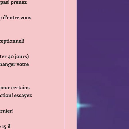
eaucoup d'entre vous
he exceptionnel!
ster 40 jours)
ectif pour certains
satisfaction! essayez
e dernier!
15 il