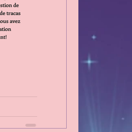
 question de 
ussi de tracas
is, vous avez
ituation
gent!