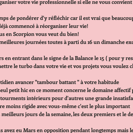
                          le temps de pondérer d'y réfléchir car il est vrai que b
                        ont déjà commencé à réorganiser leur vie!
                          Vénus en Scorpion vous veut du bien!
                           Les meilleures journées toutes à parti du 16 un dimanc
ars en entrant dans le signe de la Balance le 15 ( pour y re
                            quotidien avancer "tambour battant " à votre habitude
                             Le seul petit hic en ce moment concerne le domaine aff
                             des tourments intérieurs pour d'autres une grande in
                             d'être moins rigide avec vous-même c'est le plus important
                              Les meilleurs jours de la semaine, les deux premiers et l
ous avez eu Mars en opposition pendant longtemps mais le 