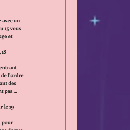
e avec un 
t du 15 vous
ouge et
, 18
 entrant
tre de l'ordre
evant des 
nt pas ...
our le 19
) pour