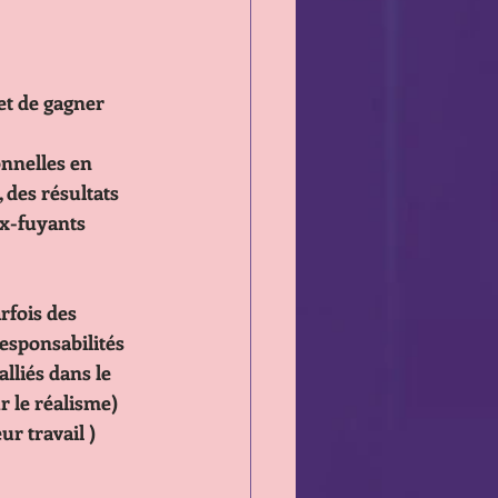
 et de gagner
essionnelles en
nges, des résultats
e faux-fuyants
rfois des 
 de responsabilités
vos alliés dans le
rigueur le réalisme) 
 coeur travail )