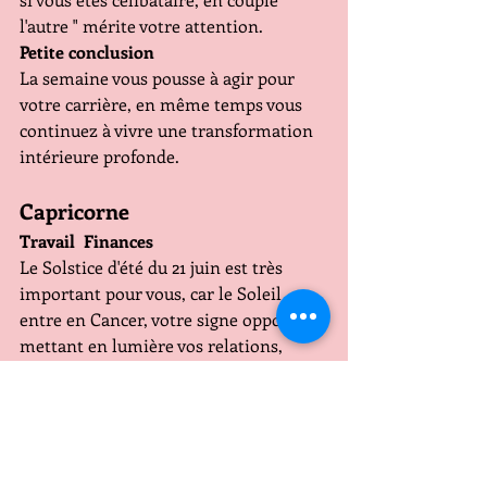
l'autre " mérite votre attention.
Petite conclusion 
La semaine vous pousse à agir pour 
votre carrière, en même temps vous 
continuez à vivre une transformation 
intérieure profonde.
Capricorne 
Travail  Finances 
Le Solstice d'été du 21 juin est très 
important pour vous, car le Soleil 
entre en Cancer, votre signe opposé, 
mettant en lumière vos relations, 
partenariats et contrats.  Les 
collaborations sont au premier plan. 
L'arrivée de Mars ( l'action le 
dynamisme en Vierge ( un signe de 
terre ami )le 17 est une excellente 