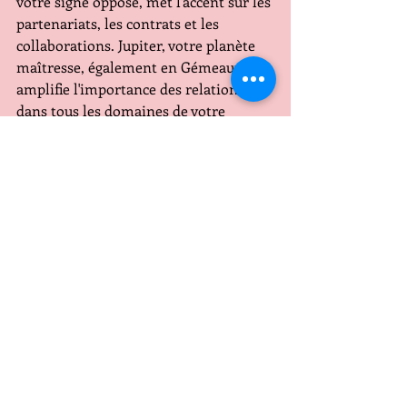
votre signe opposé, met l'accent sur les 
partenariats, les contrats et les 
collaborations. Jupiter, votre planète 
maîtresse, également en Gémeaux, 
amplifie l'importance des relations 
dans tous les domaines de votre 
vie. C'est une période pour négocier, 
dialoguer et vous associer.
Amour et Bien-être 
Avec le Soleil et Jupiter en face de 
votre signe, les relations sont au 
centre de vos préoccupations. Vénus 
en Bélier apporte des moments de 
passion et d'enthousiasme dans votre 
vie amoureuse et, pour certains le 
désir de s'engager sérieusement. 
Conclusion 
Cette semaine les partenariats et les 
relations seront votre priorité. Votre 