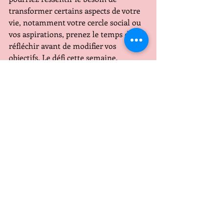
transformer certains aspects de votre 
vie, notamment votre cercle social ou 
vos aspirations, prenez le temps d'y 
réfléchir avant de modifier vos 
objectifs. Le défi cette semaine, 
trouver l'équilibre entre la vie 
professionnelle et personnelle
Le coeur
Oui, une bonne semaine pour les 
couples à condition d'éviter des litiges 
excellent en revanche pour les 
célibataires
Cette semaine
 rien de particulier du 
lundi au dimanche
VERSEAU
Travail argent
Une Pleine Lune en Balance qui vous 