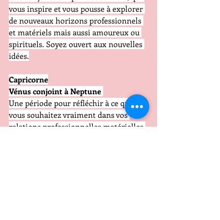
vous inspire et vous pousse à explorer 
de nouveaux horizons professionnels 
et matériels mais aussi amoureux ou 
spirituels. Soyez ouvert aux nouvelles 
idées.
Capricorne
Vénus conjoint à Neptune
Une période pour réfléchir à ce que 
vous souhaitez vraiment dans vos 
relations professionnelles matérielles 
et personnelles, privées . Quelques 
réflexions autour de la famille où de 
l'habitat. Évitez les compromis si vous 
avez des choix à faire côté travail où 
sentimental.
Verseau