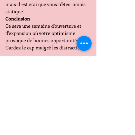
mais il est vrai que vous n'êtes jamais 
statique..
Conclusion
Ce sera une semaine d'ouverture et 
d'expansion où votre optimisme 
provoque de bonnes opportunités. 
Gardez le cap malgré les distractions.
Capricorne
Travail Finances
Cette semaine un objectif de longue 
date se concrétise, certains d'entre 
vous vivent des ouvertures 
professionnelles souhaitées depuis 
longtemps, cependant ne signez rien 
de définitif avant d'avoir pris le temps 
d'examiner les conditions financières. 
Un investissement immobilier est 