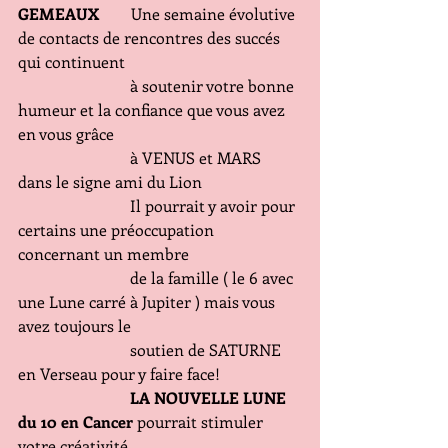
GEMEAUX 
       Une semaine évolutive 
de contacts de rencontres des succés 
qui continuent
                            à soutenir votre bonne 
humeur et la confiance que vous avez 
en vous grâce
                            à VENUS et MARS 
dans le signe ami du Lion
                            Il pourrait y avoir pour 
certains une préoccupation 
concernant un membre
                            de la famille ( le 6 avec 
une Lune carré à Jupiter ) mais vous 
avez toujours le
                            soutien de SATURNE 
en Verseau pour y faire face!
           LA NOUVELLE LUNE 
du 10 en Cancer
 pourrait stimuler 
votre créativité