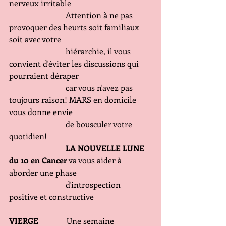
nerveux irritable
                            Attention à ne pas 
provoquer des heurts soit familiaux 
soit avec votre
                            hiérarchie, il vous 
convient d'éviter les discussions qui 
pourraient déraper
                            car vous n'avez pas 
toujours raison! MARS en domicile 
vous donne envie
                            de bousculer votre 
quotidien!
  LA NOUVELLE LUNE 
du 10 en Cancer
 va vous aider à 
aborder une phase
                            d'introspection 
positive et constructive
VIERGE
              Une semaine 