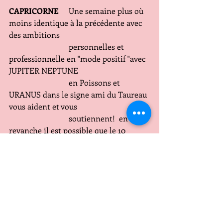
CAPRICORNE 
    Une semaine plus où 
moins identique à la précédente avec 
des ambitions
                              personnelles et 
professionnelle en "mode positif "avec  
JUPITER NEPTUNE 
                              en Poissons et 
URANUS dans le signe ami du Taureau 
vous aident et vous
                              soutiennent!  en 
revanche il est possible que le 10 
lorsque 
LA NOUVELLE
LUNE se produira en 
Cancer
 votre signe opposé vous ayez à 
gérer du stress
                              et des tensions dans 
la sphère familiale mais sans remettre 
en cause le fait