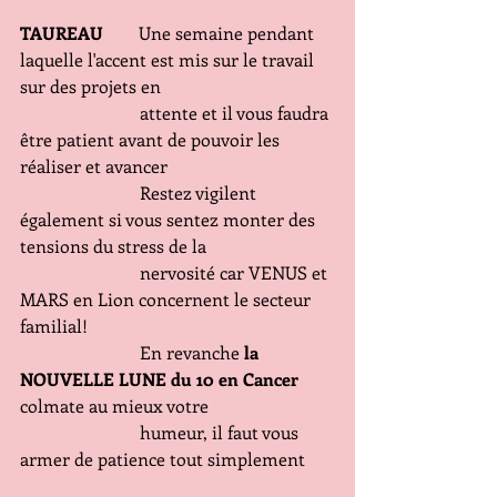
TAUREAU 
       Une semaine pendant 
laquelle l'accent est mis sur le travail 
sur des projets en
                           attente et il vous faudra 
être patient avant de pouvoir les 
réaliser et avancer
                           Restez vigilent 
également si vous sentez monter des 
tensions du stress de la
                           nervosité car VENUS et 
MARS en Lion concernent le secteur 
familial!
                           En revanche
 la 
NOUVELLE LUNE du 10 en Cancer
colmate au mieux votre
                           humeur, il faut vous 
armer de patience tout simplement 