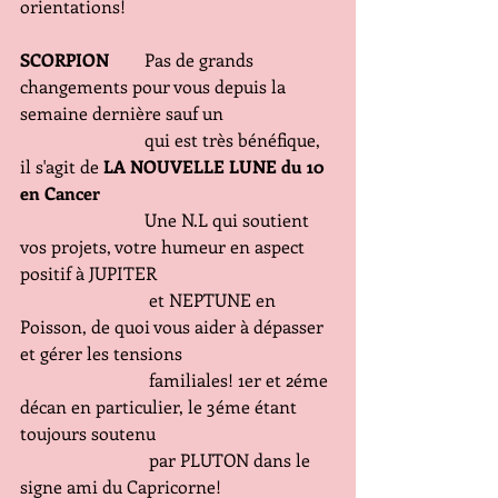
orientations!
SCORPION 
       Pas de grands 
changements pour vous depuis la 
semaine dernière sauf un
                            qui est très bénéfique, 
il s'agit de 
LA NOUVELLE LUNE du 10 
en Cancer
                            Une N.L qui soutient 
vos projets, votre humeur en aspect 
positif à JUPITER
                             et NEPTUNE en 
Poisson, de quoi vous aider à dépasser 
et gérer les tensions
                             familiales! 1er et 2éme 
décan en particulier, le 3éme étant 
toujours soutenu
                             par PLUTON dans le 
signe ami du Capricorne!