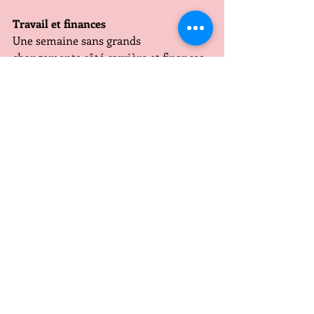
Travail et finances
Une semaine sans grands 
changements côté carrière et finances, 
vous pourriez vous sentir un peu 
indécis ou incertain dans votre vie 
professionnelle. Essayez de prendre 
les choses calmement et de ne pas 
vous précipiter dans des décisions 
importantes. Une possibilité de 
développer un projet avec un ami.
Le cœur 
Vénus en Scorpion propose à certains 
d'entre vous une période de 
transformation et de renouveau, vous 
pourriez vous sentir attiré par des 
relations intenses et profondes. Une 
bonne semaine pour les couples.
La
 forme