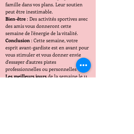
famille dans vos plans. Leur soutien 
peut être inestimable.
Bien-être
 : Des activités sportives avec 
des amis vous donneront cette 
semaine de l'énergie de la vitalité. 
Conclusion
 : Cette semaine, votre 
esprit avant-gardiste est en avant pour 
vous stimuler et vous donner envie 
d'essayer d'autres pistes 
professionnelles ou personnelles
Les meilleurs jours
 de la semaine le 11 
le 12
Signes d'Eau
CANCER
Travail et Argent
 : Concentrez- vous 
sur des objectifs à long terme et évitez 
les décisions impulsives, surtout en 
matière financière. Le seul petit bémol 