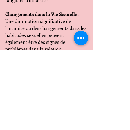
tangibles d'infidélité.
Changements dans la Vie Sexuelle
 : 
Une diminution significative de 
l'intimité ou des changements dans les 
habitudes sexuelles peuvent 
également être des signes de 
problèmes dans la relation.
Ces signes ne garantissent pas que 
votre compagnon vous manipule ou 
vous trompe. Il peut y avoir des 
explications alternatives. Cependant, 
si vous ressentez des inquiétudes 
persistantes, ne fermez pas les yeux, 
affrontez le il vaut mieux une rupture 
douloureuse plutôt que d'avancer vers 
un échec programmé puisque si vous 
lisez ces lignes c'est parce que vous 