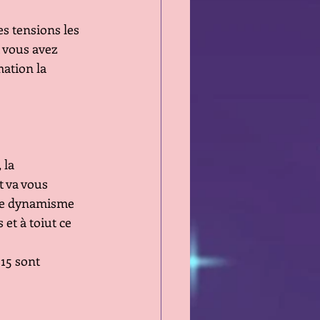
les tensions les 
 vous avez 
mation la 
 la 
t va vous 
 ce dynamisme 
et à toiut ce 
15 sont 