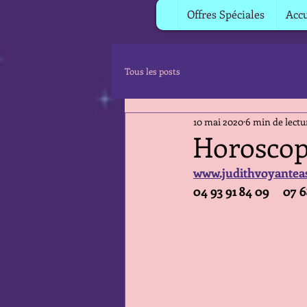
Offres Spéciales
Accu
Tous les posts
10 mai 2020
6 min de lectu
Horoscope
www.judithvoyantea
04 93 91 84 09     07 