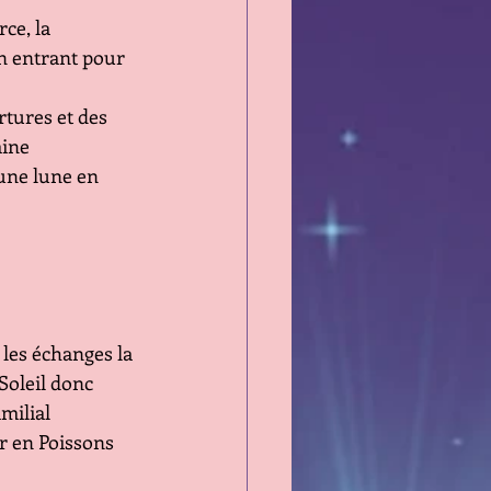
ce, la 
n entrant pour 
tures et des 
ine 
 une lune en 
les échanges la 
Soleil donc 
milial
er en Poissons 