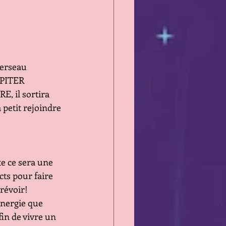
erseau 
UPITER 
, il sortira 
 petit rejoindre 
e ce sera une 
ts pour faire 
révoir!
énergie que 
in de vivre un 