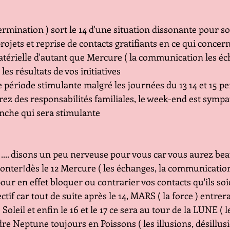
termination ) sort le 14 d'une situation dissonante pour s
projets et reprise de contacts gratifiants en ce qui concer
térielle d'autant que Mercure ( la communication les éch
 les résultats de vos initiatives
 période stimulante malgré les journées du 13 14 et 15 p
rez des responsabilités familiales, le week-end est symp
nche qui sera stimulante
.... disons un peu nerveuse pour vous car vous aurez bea
ronter!dès le 12 Mercure ( les échanges, la communication
r en effet bloquer ou contrarier vos contacts qu'ils soi
ctif car tout de suite après le 14, MARS ( la force ) entrer
Soleil et enfin le 16 et le 17 ce sera au tour de la LUNE ( l
dre Neptune toujours en Poissons ( les illusions, désillus