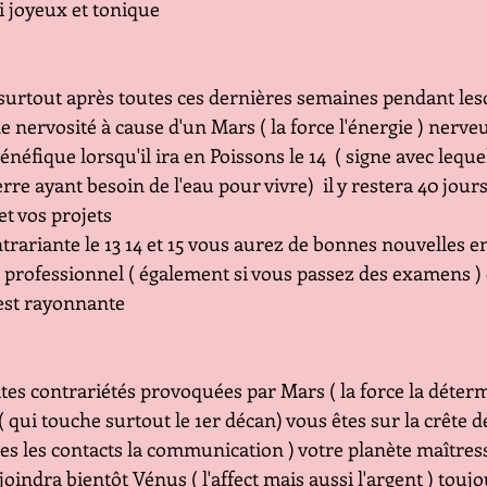
 joyeux et tonique 
rtout après toutes ces dernières semaines pendant lesq
e nervosité à cause d'un Mars ( la force l'énergie ) nerv
néfique lorsqu'il ira en Poissons le 14  ( signe avec leque
rre ayant besoin de l'eau pour vivre)  il y restera 40 jour
et vos projets
rariante le 13 14 et 15 vous aurez de bonnes nouvelles en
professionnel ( également si vous passez des examens ) 
 est rayonnante
es contrariétés provoquées par Mars ( la force la détermi
( qui touche surtout le 1er décan) vous êtes sur la crête d
es les contacts la communication ) votre planète maîtres
ejoindra bientôt Vénus ( l'affect mais aussi l'argent ) touj