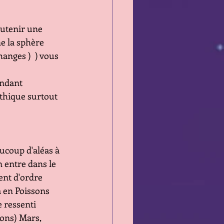
outenir une 
ne la sphère 
anges )  ) vous 
endant 
athique surtout 
ucoup d'aléas à 
 entre dans le 
ent d'ordre 
a en Poissons 
e ressenti 
ions) Mars, 