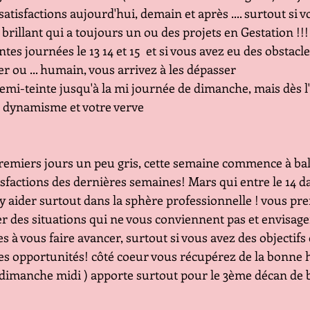
tisfactions aujourd'hui, demain et après .... surtout si vo
 brillant qui a toujours un ou des projets en Gestation !!!
tes journées le 13 14 et 15  et si vous avez eu des obstacle
er ou ... humain, vous arrivez à les dépasser
emi-teinte jusqu'à la mi journée de dimanche, mais dès l
e dynamisme et votre verve
premiers jours un peu gris, cette semaine commence à bal
tisfactions des dernières semaines! Mars qui entre le 14 d
y aider surtout dans la sphère professionnelle ! vous pr
r des situations qui ne vous conviennent pas et envisage
à vous faire avancer, surtout si vous avez des objectifs 
des opportunités! côté coeur vous récupérez de la bonne 
dimanche midi ) apporte surtout pour le 3ème décan de b