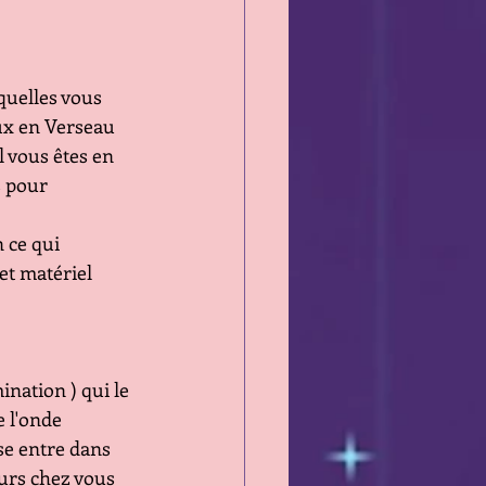
uelles vous 
eux en Verseau 
l vous êtes en 
s pour 
 ce qui 
et matériel
nation ) qui le 
e l'onde 
se entre dans 
ours chez vous 