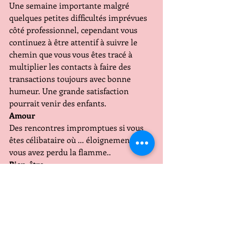
Une semaine importante malgré 
quelques petites difficultés imprévues 
côté professionnel, cependant vous 
continuez à être attentif à suivre le 
chemin que vous vous êtes tracé à 
multiplier les contacts à faire des 
transactions toujours avec bonne 
humeur. Une grande satisfaction 
pourrait venir des enfants.
Amour
Des rencontres impromptues si vous 
êtes célibataire où ... éloignement si 
vous avez perdu la flamme..
Bien-être
Beaucoup d'instabilité émotionnelle 
pour vous mais ça fait partie de "vous ".
Conclusion
La continuité cette semaine de vos 
projets de vie avec de la bonne 