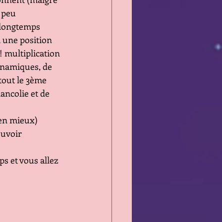
 peu 
 longtemps 
a une position 
 multiplication 
ynamiques, de 
tout le 3ème 
ncolie et de 
en mieux) 
uvoir 
s et vous allez 