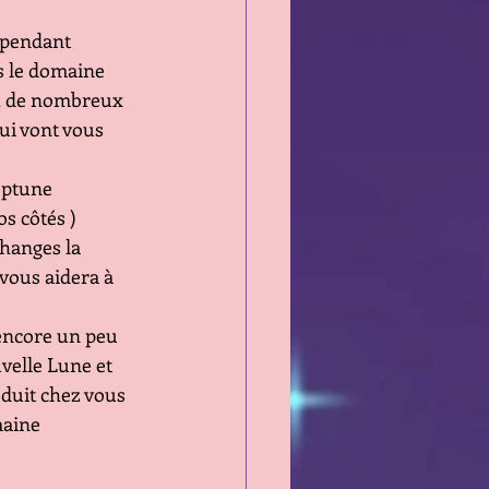
 pendant 
s le domaine 
l, de nombreux 
ui vont vous 
eptune 
os côtés ) 
changes la 
vous aidera à 
encore un peu 
velle Lune et 
oduit chez vous  
maine 