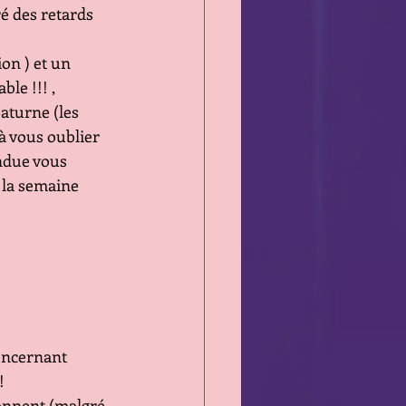
é des retards
ion ) et un 
le !!! , 
aturne (les 
à vous oublier
ndue vous 
e la semaine 
oncernant 
!
sonnent (malgré 