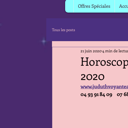
Offres Spéciales
Accu
Tous les posts
21 juin 2020
4 min de lectu
Horoscope
2020
www.juduthvoyantea
04 93 91 84 09    07 6