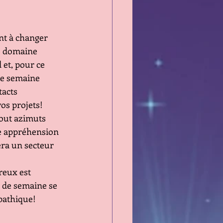
nt à changer 
e domaine 
 et, pour ce 
ne semaine 
tacts 
vos projets!
out azimuts 
e appréhension 
era un secteur 
reux est 
n de semaine se 
pathique!