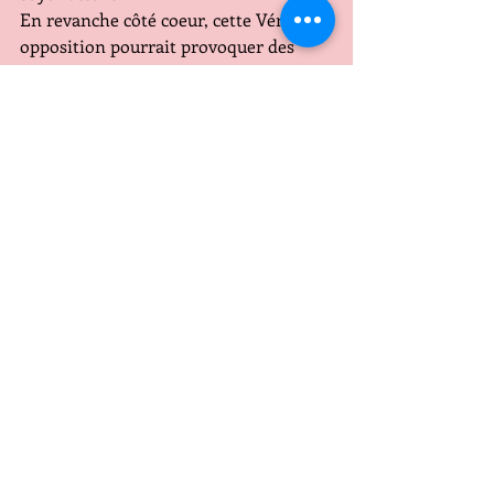
En revanche côté coeur, cette Vénus en 
opposition pourrait provoquer des 
tensions d'ordre familial, d'autant plus 
que en fin de semaine la Lune dans 
votre signe pourrait exacerber les 
tensions
CAPRICORNE
Une bonne semaine pour vous en ce 
qui concerne vos projets vos idées et 
l'envie de les réaliser et de les 
concrétiser, oui il y a la réussite pour 
vous! et pour la première fois depuis 
longtemps vous vous sentez protégé!
Pendant cette période le domaine 
amoureux n'est pas votre priorité, 
attention aux journées du 4 5 et la 
matinée du 6, du stress? des tensions?