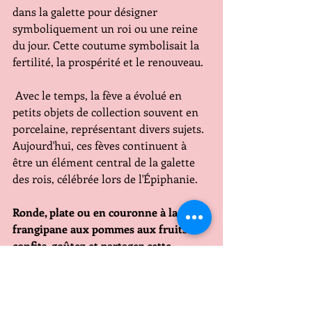
dans la galette pour désigner 
symboliquement un roi ou une reine 
du jour. Cette coutume symbolisait la 
fertilité, la prospérité et le renouveau.
 Avec le temps, la fève a évolué en 
petits objets de collection souvent en 
porcelaine, représentant divers sujets. 
Aujourd'hui, ces fèves continuent à 
être un élément central de la galette 
des rois, célébrée lors de l'Épiphanie​​.
Ronde, plate ou en couronne à la 
frangipane aux pommes aux fruits 
confits, goûtez et partagez cette 
GALETTE DES ROIS afin que le ROI 
qui a trouvé la fève puisse élire dans 
la joie et la bonne humeur sa REINE