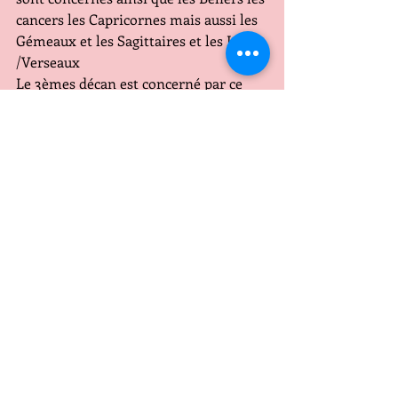
cancers les Capricornes mais aussi les 
Gémeaux et les Sagittaires et les Lions 
/Verseaux 
Le 3èmes décan est concerné par ce 
climat de passion et d'énervement!
Ce sera donc une NOUVELLE LUNE 
magnétique pendant laquelle il faut 
faire avancer nos objectifs profiter de 
ces énergies lentes mais fortes qui 
représentent si nous avons les idées 
claires la possibilité de les réussir 
grâce aussi à des intuitions accrues!
BONNE NOUVELLE LUNE A TOUTES 
ET TOUS