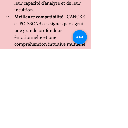
leur capacité d'analyse et de leur 
intuition.
Meilleure compatibilité
 : CANCER 
et POISSONS ces signes partagent 
une grande profondeur 
émotionnelle et une 
compréhension intuitive mutuelle
Compatibilité élevée
 : 
CAPRICORNE et VIERGE ces 
signes de terre peuvent tempérer 
les dérives passionnelles du 
Scorpion
Compatibilité moyenne
 : 
TAUREAU BALANCE SCORPION 
SAGITTAIRE. ils vivront des 
problèmes de communication et 
de compréhension mutuelle!
*
Moins compatibles 
BELIER GEMEAUX LION  des 