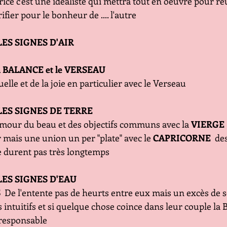
rice c'est une idéaliste qui mettra tout en oeuvre pour réu
ifier pour le bonheur de .... l'autre
ES SIGNES D'AIR
a BALANCE et le VERSEAU
uelle et de la joie en particulier avec le Verseau 
LES SIGNES DE TERRE
'amour du beau et des objectifs communs avec la 
VIERGE
r mais une union un per "plate" avec le 
CAPRICORNE 
 des
e durent pas très longtemps
LES SIGNES D'EAU
S
  De l'entente pas de heurts entre eux mais un excès de se
s intuitifs et si quelque chose coince dans leur couple l
 responsable