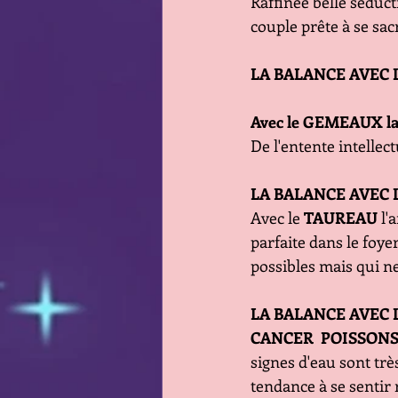
Raffinée belle séduct
couple prête à se sacr
LA BALANCE AVEC L
Avec le GEMEAUX l
De l'entente intellect
LA BALANCE AVEC 
Avec le 
TAUREAU
 l
parfaite dans le foye
possibles mais qui n
LA BALANCE AVEC 
CANCER  POISSON
signes d'eau sont trè
tendance à se sentir