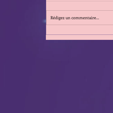
Rédigez un commentaire...
Clin d'Oeil sur la semaine qui
va du 3 au 9 Août 2026