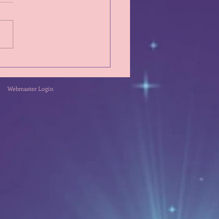
d'Oeil sur la semaine du
 26 Juillet 2026
Webmaster Login