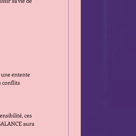
ssir sa vie de 
  une entente 
 conflits 
nsibilité, ces 
a BALANCE aura 