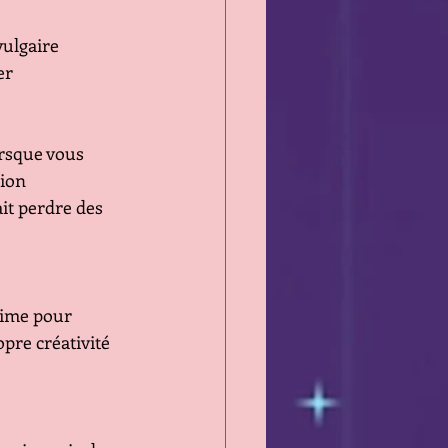
vulgaire
er
orsque vous 
sion
it perdre des 
 aime pour 
pre créativité 