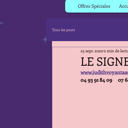
Offres Spéciales
Accu
Tous les posts
25 sept. 2020
2 min de lect
LE SIGN
www.judithvoyantaa
04 93 91 84 09     07 