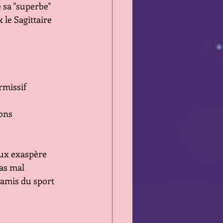
 sa "superbe"
le Sagittaire 
rmissif
ons  
ux exaspère 
pas mal
amis du sport 