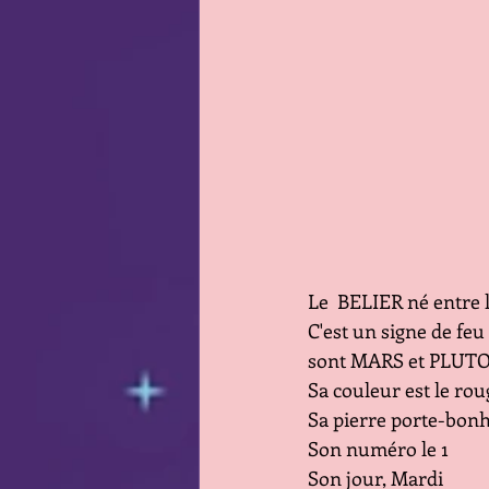
Le  BELIER né entre l
C'est un signe de feu
sont MARS et PLUT
Sa couleur est le rou
Sa pierre porte-bonhe
Son numéro le 1
Son jour, Mardi