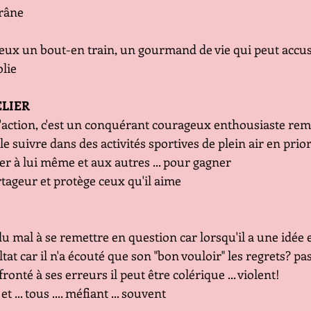
crâne
eux un bout-en train, un gourmand de vie qui peut accus
lie 
ELIER
 l'action, c'est un conquérant courageux enthousiaste remp
le suivre dans des activités sportives de plein air en priori
er à lui même et aux autres ... pour gagner
rtageur et protège ceux qu'il aime
du mal à se remettre en question car lorsqu'il a une idée e
tat car il n'a écouté que son "bon vouloir" les regrets? pas 
nfronté à ses erreurs il peut être colérique ... violent!
et ... tous .... méfiant ... souvent