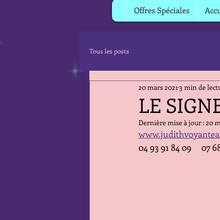
Offres Spéciales
Accu
Tous les posts
20 mars 2021
3 min de lect
LE SIGN
Dernière mise à jour :
20 m
www.judithvoyantea
04 93 91 84 09     07 6