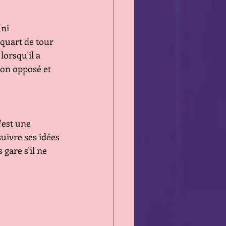
ni 
 quart de tour 
orsqu'il a 
son opposé et 
'est une 
ivre ses idées 
gare s'il ne 