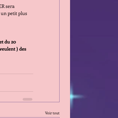
ER sera 
un petit plus 
et du 20 
eulent ) des 
Voir tout