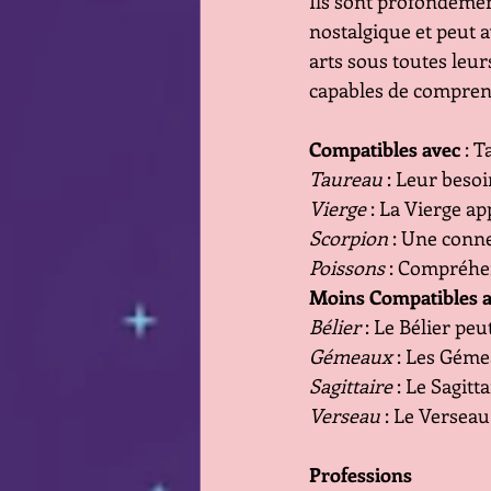
Ils sont profondément
nostalgique et peut av
arts sous toutes leur
capables de comprend
Compatibles avec
 : 
Taureau
 : Leur beso
Vierge
 : La Vierge a
Scorpion
 : Une conn
Poissons
 : Compréhe
Moins Compatibles 
Bélier
 : Le Bélier pe
Gémeaux
 : Les Gém
Sagittaire
 : Le Sagit
Verseau
 : Le Versea
Professions