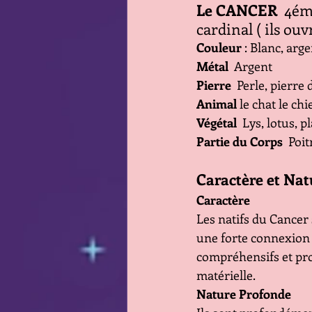
Le CANCER
  4ém
cardinal ( ils ou
Couleur
 : Blanc, arge
Métal
  Argent
Pierre
  Perle, pierre
Animal
 le chat le chi
Végétal
  Lys, lotus, 
Partie du Corps
  Poi
Caractère et Nat
Caractère
Les natifs du Cancer 
une forte connexion a
compréhensifs et prot
matérielle.
Nature Profonde