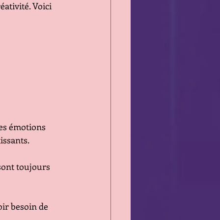
ativité. Voici 
es émotions 
issants.
 sont toujours 
oir besoin de 