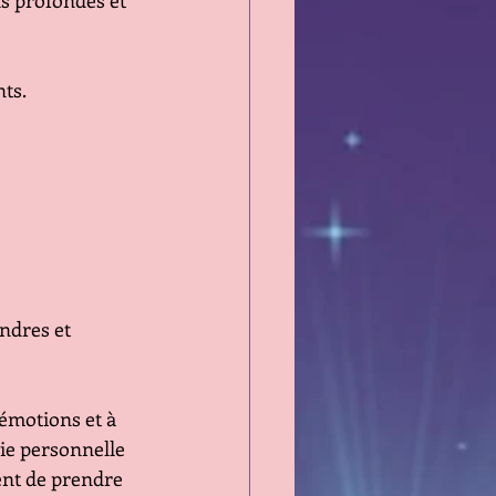
s profondes et 
ts.
ndres et 
émotions et à 
 vie personnelle 
ent de prendre 