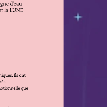
igne d'eau 
est la LUNE
iques. Ils ont 
rès 
motionnelle que 