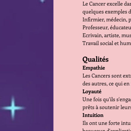
Le Cancer excelle dan
quelques exemples de
Infirmier, médecin, 
Professeur, éducateu
Ecrivain, artiste, mu
Travail social et hum
Qualités
Empathie
Les Cancers sont ex
des autres, ce qui en
Loyauté
Une fois qu'ils s'enga
prêts à soutenir leur
Intuition
Ils ont une forte int
beaucoup d'explicati