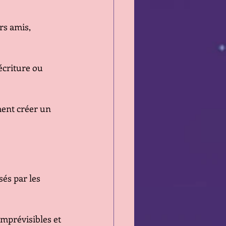
rs amis, 
écriture ou 
ment créer un 
és par les 
mprévisibles et 