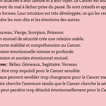
 attachés à leur famille et à leur foyer. Le Cancer est so
oir du mal à lâcher prise du passé. Ils sont créatifs et ap
s formes. Leur intuition est très développée, ce qui les r
re les non-dits et les émotions des autres.
Taureau, Vierge, Scorpion, Poissons
in mutuel de sécurité crée une relation stable.
pporte stabilité et compréhension au Cancer.
exion émotionnelle intense et profonde.
nsion et soutien émotionnel mutuel.
avec
 : Bélier, Gémeaux, Sagittaire, Verseau
ut être trop impulsif pour le Cancer sensible.
eaux peuvent sembler trop changeants pour le Cancer sta
taire cherche l'aventure tandis que le Cancer cherche la sé
u peut paraître trop détaché émotionnellement pour le C