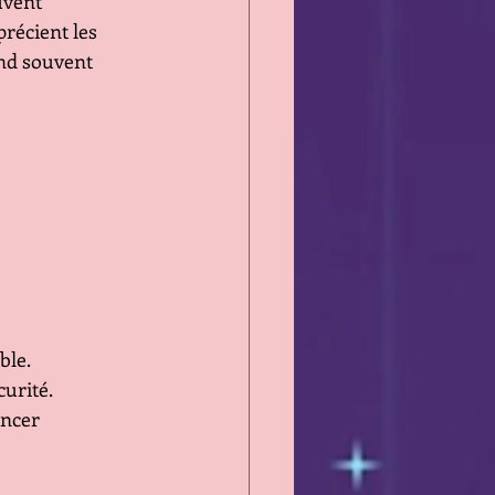
uvent 
précient les 
end souvent 
ble.
curité.
ancer