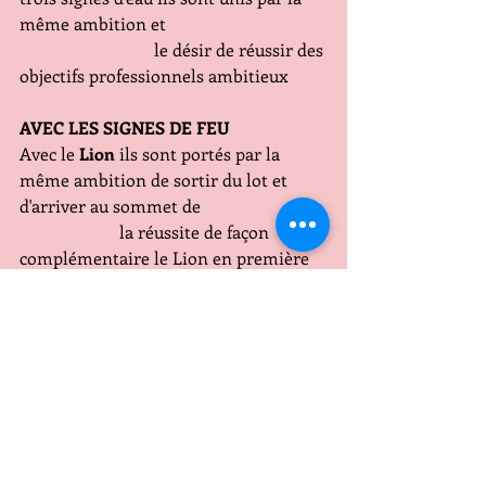
même ambition et 
                               le désir de réussir des 
objectifs professionnels ambitieux
AVEC LES SIGNES DE FEU
Avec le
 Lion 
ils sont portés par la 
même ambition de sortir du lot et 
d'arriver au sommet de 
                       la réussite de façon 
complémentaire le Lion en première 
signe et le Capricorne 
                       qui en tire les avantages 
pour concrétiser leurs objectifs 
communs  ( l'amour de 
                        la famille aussi
Avec le 
Sagittaire
 une belle entente 
car au contact de l'énergie vivace du 
Sagittaire le 