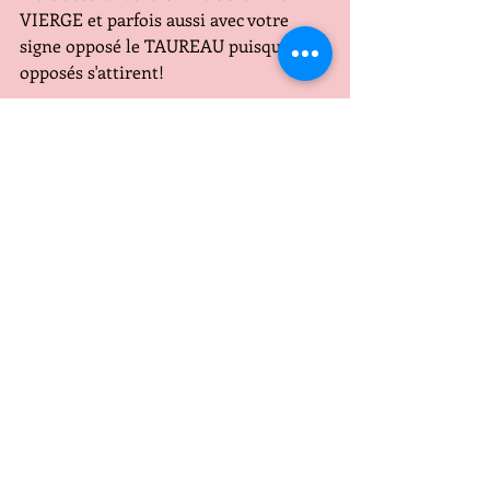
VIERGE et parfois aussi avec votre 
signe opposé le TAUREAU puisque les 
opposés s'attirent!
Le plus important pour vous, du signe 
du SCORPION serait de réussir à 
vaincre vos démons intérieurs, et vous 
y arrivez en général grâce à votre 
inconscient, votre goût de la 
psychologie et du mystère!
Posts récents
Voir tout