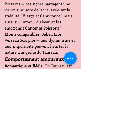
Poissons — ces signes partagent une 
vision similaire de la vie, axée sur la 
stabilité ( Vierge et Capricorne ) mais 
aussi sur l'amour du beau et les 
émotions ( Cancer et Poissons )
Moins compatibles
: Bélier, Lion 
Verseau Scorpion— leur dynamisme et 
leur impulsivité peuvent heurter la 
nature tranquille du Taureau.
Comportement amoureux
Romantique et fidèle
: Un Taureau est 
un partenaire fidèle, qui valorise la 
sécurité et la stabilité dans une 
relation.
Sensuel
: Ils expriment leur amour par 
des gestes tactiles et apprécient les 
plaisirs sensuels.
Protecteur
: Ils peuvent être très 