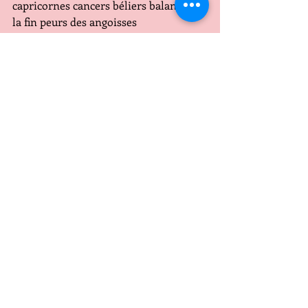
capricornes cancers béliers balances ) 
la fin peurs des angoisses 
En somme cette NOUVELLE LUNE en 
BELIER nous apporte de l'énergie 
l'envie de construire de réussir des 
défis dans la sphère relationnelle et 
personnelle!
Posts récents
Voir tout