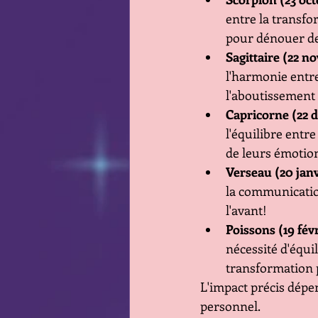
entre la transfo
pour dénouer de
Sagittaire (22 n
l'harmonie entre 
l'aboutissement 
Capricorne (22 d
l'équilibre entre
de leurs émotio
Verseau (20 janvi
la communication
l'avant!
Poissons (19 fév
nécessité d'équil
transformation p
L'impact précis dépen
personnel. 