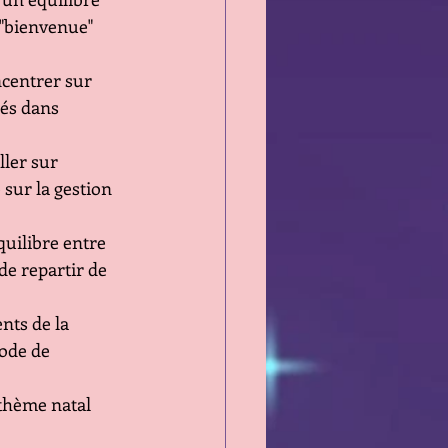
 "bienvenue" 
ncentrer sur 
iés dans 
ller sur 
 sur la gestion 
uilibre entre 
de repartir de 
nts de la 
iode de 
 thème natal 