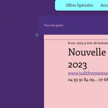
Offres Spéciales
Accu
Tous les posts
8 oct. 2023
3 min de lectur
Nouvelle 
2023
www.judithvoyantea
04 93 91 84 09...  07 6