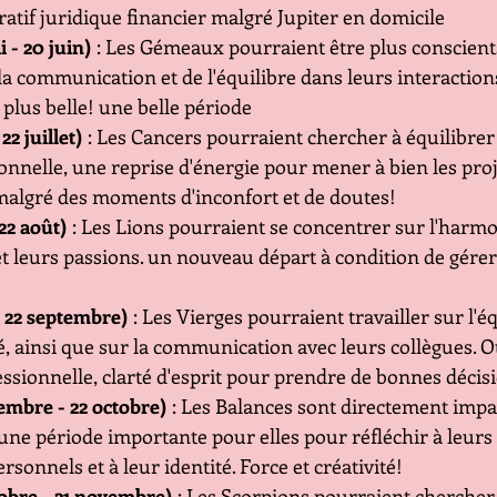
atif juridique financier malgré Jupiter en domicile
 - 20 juin)
 : Les Gémeaux pourraient être plus conscient
la communication et de l'équilibre dans leurs interactions
 plus belle! une belle période
22 juillet)
 : Les Cancers pourraient chercher à équilibrer 
sonnelle, une reprise d'énergie pour mener à bien les proj
malgré des moments d'inconfort et de doutes!
 22 août)
 : Les Lions pourraient se concentrer sur l'harmo
 et leurs passions. un nouveau départ à condition de gérer
- 22 septembre)
 : Les Vierges pourraient travailler sur l'éq
nté, ainsi que sur la communication avec leurs collègues. 
fessionnelle, clarté d'esprit pour prendre de bonnes décis
embre - 22 octobre)
 : Les Balances sont directement impact
 une période importante pour elles pour réfléchir à leurs 
ersonnels et à leur identité. Force et créativité!
tobre - 21 novembre)
 : Les Scorpions pourraient chercher