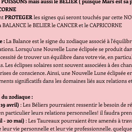
SSONS mais aussi le BELIER ( puisque Mars est sa pla
ICORNE 
t 
PROTEGER
 les signes qui seront touchés par cette
 la BALANCE le BELIER le CANCER et le CAPRICORNE 
e :
 La Balance est le signe du zodiaque associé à l'équilibr
elations. Lorsqu'une Nouvelle Lune éclipsée se produit dans
écessité de trouver un équilibre dans votre vie, en particul
s. Les éclipses solaires sont souvent associées à des ch
rises de conscience. Ainsi, une Nouvelle Lune éclipsée e
nts significatifs dans les domaines liés aux relations et
s du zodiaque :
19 avril)
 : Les Béliers pourraient ressentir le besoin de r
 en particulier leurs relations personnelles! il faudra pre
l - 20 mai)
 : Les Taureaux pourraient être amenés à trava
 leur vie personnelle et leur vie professionnelle. quelque