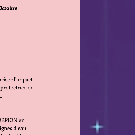
Octobre
riser l'impact 
protectrice en 
U 
SCORPION en 
ignes d'eau 