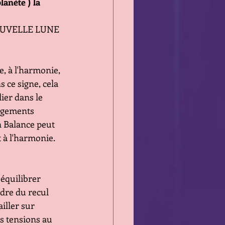
nète ) la  
 NOUVELLE LUNE 
e, à l'harmonie, 
 ce signe, cela 
ier dans le 
angements 
n Balance peut 
 à l'harmonie.
ééquilibrer 
ndre du recul
iller sur 
s tensions au 