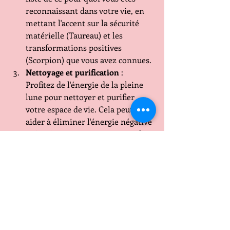
reconnaissant dans votre vie, en 
mettant l'accent sur la sécurité 
matérielle (Taureau) et les 
transformations positives 
(Scorpion) que vous avez connues.
Nettoyage et purification
 : 
Profitez de l'énergie de la pleine 
lune pour nettoyer et purifier 
votre espace de vie. Cela peut vous 
aider à éliminer l'énergie négative 
et à créer un environnement plus 
harmonieux.
Créativité et expression
 : 
Exprimez votre créativité en 
travaillant sur un projet artistique 
ou en écrivant dans un journal. Le 
Taureau favorise l'expression 
artistique, tandis que le Scorpion 